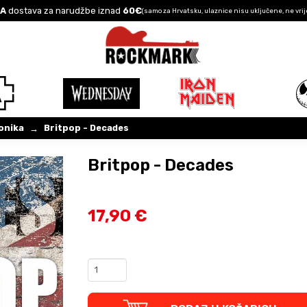
A
dostava za narudžbe iznad
60€
(samo za Hrvatsku, ulaznice nisu uključene, ne vrij
onika
Britpop - Decades
→
Britpop - Decades
17,90 €
Britpop
-
Decades
quantity