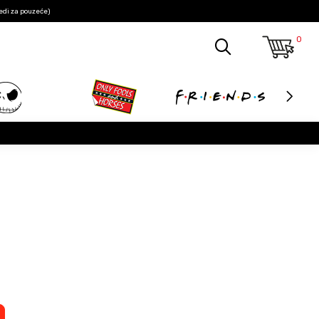
edi za pouzeće)
0