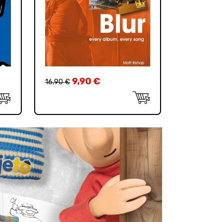
9,90
€
16,90
€