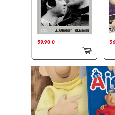
59,90
€
3