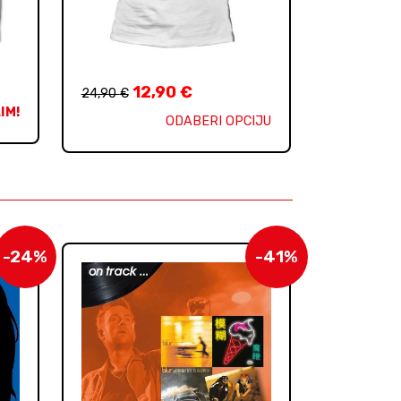
12,90
€
24,90
€
IM!
ODABERI OPCIJU
-24%
-41%