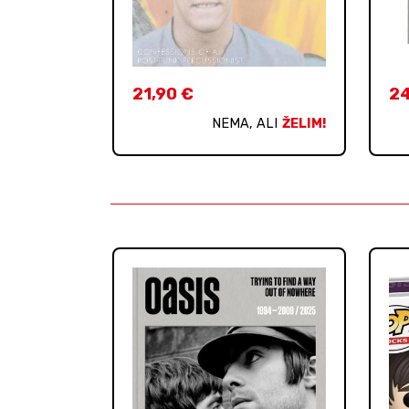
21,90
€
2
NEMA, ALI
ŽELIM!