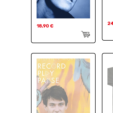
2
18,90
€