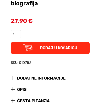
biografija
27,90 €
Blještavilo
i
sjene
grupe
DODAJ U KOŠARICU
Abba
-
Potpuna
SKU: 010752
biografija
quantity
DODATNE INFORMACIJE
OPIS
ČESTA PITANJA