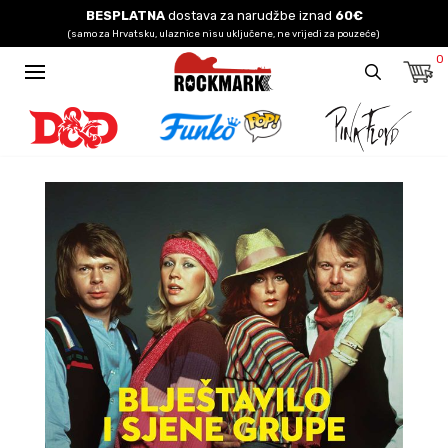
BESPLATNA
dostava za narudžbe iznad
60€
(samo za Hrvatsku, ulaznice nisu uključene, ne vrijedi za pouzeće)
0