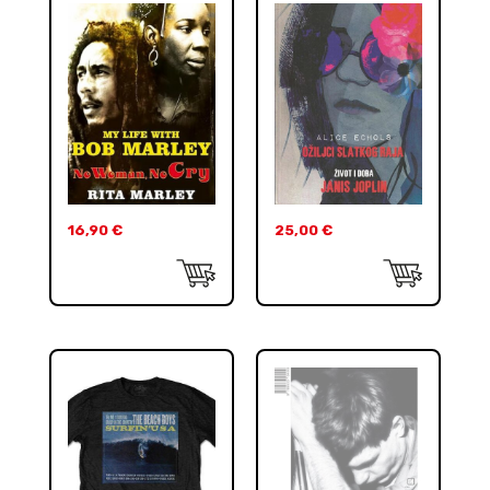
16,90
€
25,00
€