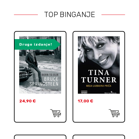
TOP BINGANJE
Drugo izdanje!
24,90
€
17,00
€