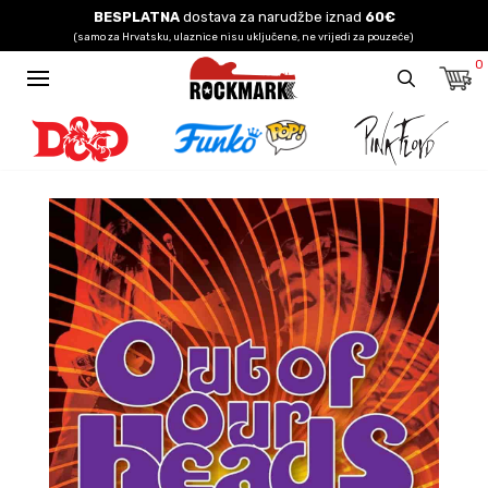
BESPLATNA
dostava za narudžbe iznad
60€
(samo za Hrvatsku, ulaznice nisu uključene, ne vrijedi za pouzeće)
0