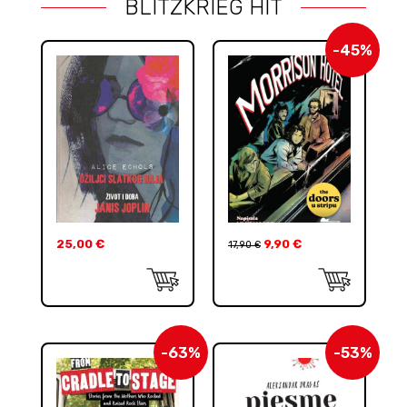
BLITZKRIEG HIT
-45%
25,00
€
9,90
€
17,90
€
-63%
-53%