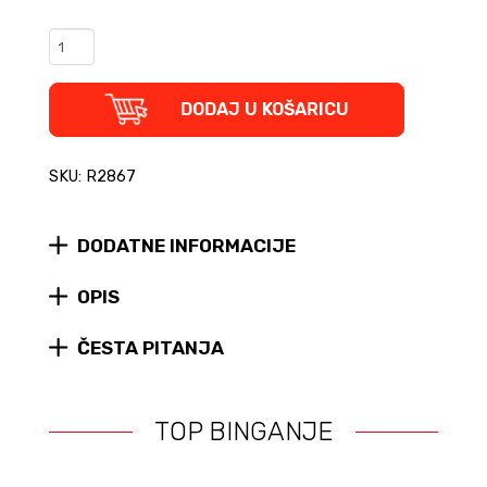
Out
of
Our
Heads
DODAJ U KOŠARICU
-
Rock
'n'
SKU: R2867
Roll
Before
the
DODATNE INFORMACIJE
Drugs
Wore
OPIS
Off
quantity
ČESTA PITANJA
TOP BINGANJE