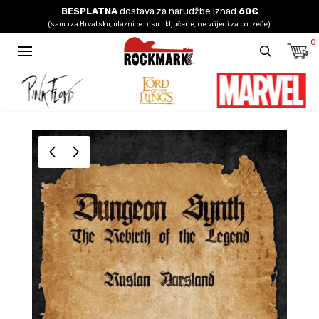
BESPLATNA
dostava za narudžbe iznad
60€
(samo za Hrvatsku, ulaznice nisu uključene, ne vrijedi za pouzeće)
0