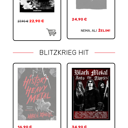
24,90
€
22,90
€
27,90
€
NEMA, ALI
ŽELIM!
BLITZKRIEG HIT
16,90
€
34,90
€