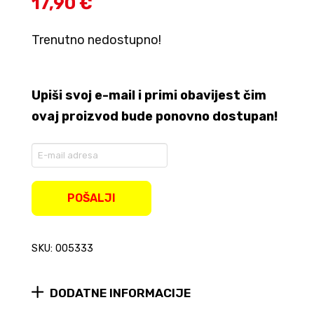
17,90 €
Trenutno nedostupno!
Upiši svoj e-mail i primi obavijest čim
ovaj proizvod bude ponovno dostupan!
Enter
your
email
address
POŠALJI
to
join
the
SKU: 005333
waitlist
for
this
product
DODATNE INFORMACIJE