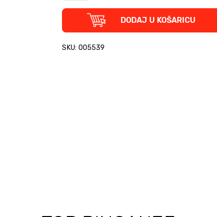
-
Culticorn
DODAJ U KOŠARICU
figura
quantity
SKU: 005539