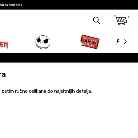
edi za pouzeće)
0
ra
i zatim ručno oslikana do najsitnijih detalja.