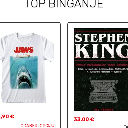
TOP BINGANJE
4,90
€
33,00
€
ODABERI OPCIJU