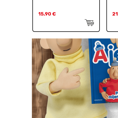
15,90
€
21