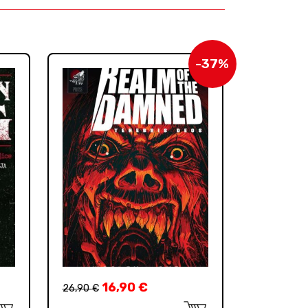
-37%
16,90
€
26,90
€