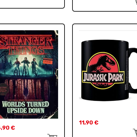
11,90
€
4,90
€