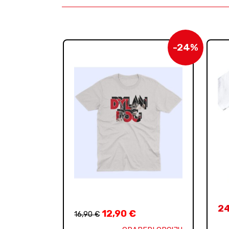
-24%
2
12,90
€
16,90
€