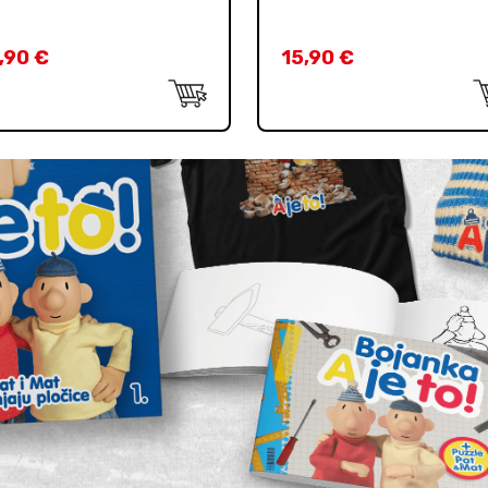
,90
€
15,90
€