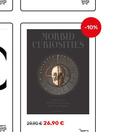
-10%
26,90
€
29,90
€