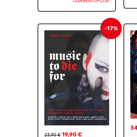
ODABERI OPCIJU
-17%
3
19,90
€
23,90
€