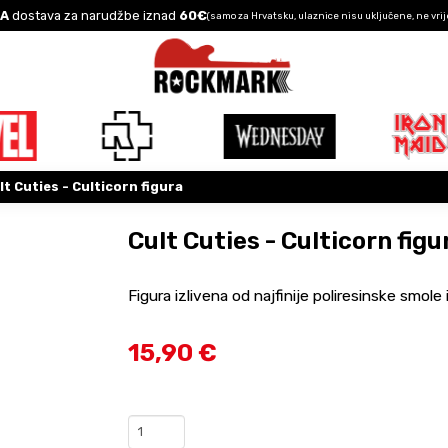
A
dostava za narudžbe iznad
60€
(samo za Hrvatsku, ulaznice nisu uključene, ne vrij
lt Cuties - Culticorn figura
Cult Cuties - Culticorn figu
Figura izlivena od najfinije poliresinske smole 
15,90 €
Cult
Cuties