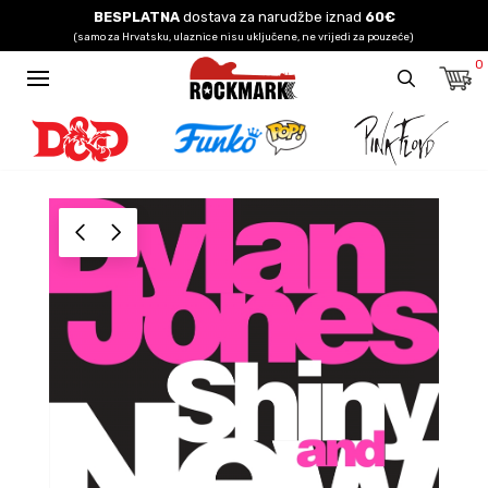
BESPLATNA
dostava za narudžbe iznad
60€
(samo za Hrvatsku, ulaznice nisu uključene, ne vrijedi za pouzeće)
0