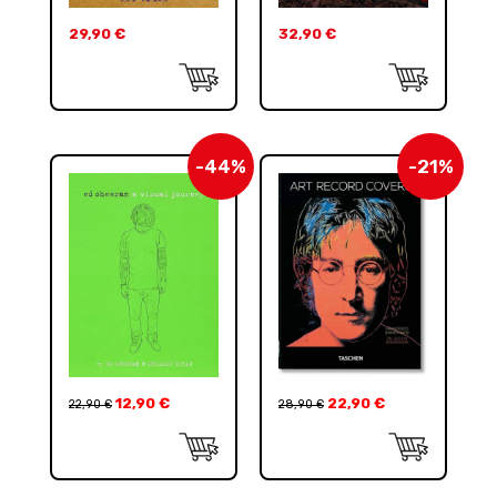
29,90
€
32,90
€
-44%
-21%
12,90
€
22,90
€
22,90
€
28,90
€