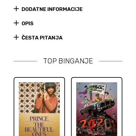
That
DODATNE INFORMACIJE
Defined
the
OPIS
'80s
(tvrdi
uvez)
ČESTA PITANJA
quantity
TOP BINGANJE