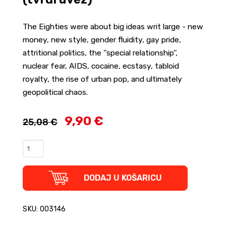
The Eighties were about big ideas writ large - new
money, new style, gender fluidity, gay pride,
attritional politics, the ''special relationship'',
nuclear fear, AIDS, cocaine, ecstasy, tabloid
royalty, the rise of urban pop, and ultimately
geopolitical chaos.
9,90 €
25,08 €
Shiny
and
New
-
DODAJ U KOŠARICU
Ten
Moments
of
SKU: 003146
Pop
Genius