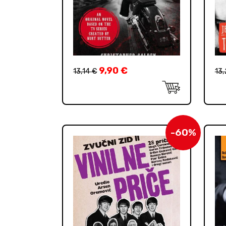
9,90
€
13,14
€
13
-60%