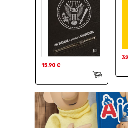
3
15,90
€