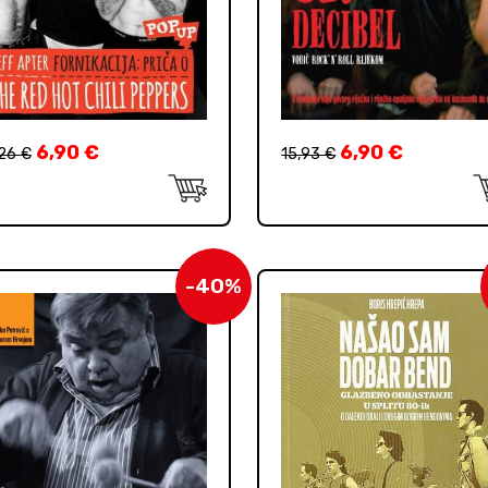
6,90
€
6,90
€
,26
€
15,93
€
-40%