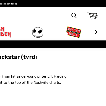
edi za pouzeće)
0
ockstar (tvrdi
 from hit singer-songwriter J.T. Harding
 to the top of the Nashville charts.