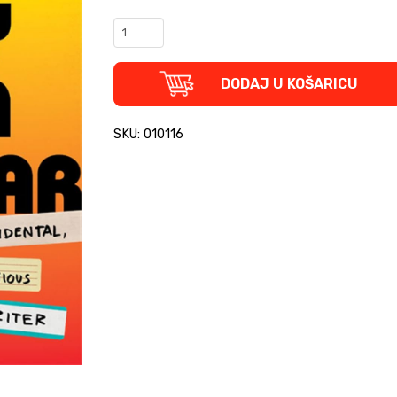
J.T.
Harding:
Party
Like
DODAJ U KOŠARICU
a
Rockstar
(tvrdi
SKU: 010116
uvez)
quantity