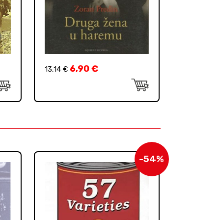
6,90
€
13,14
€
-54%