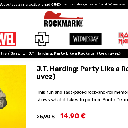
A
dostava za narudžbe iznad
60€
(samo za Hrvatsku, ulaznice nisu uključene, ne vrij
try / Jazz
J.T. Harding: Party Like a Rockstar (tvrdi uvez)
→
J.T. Harding: Party Like a R
uvez)
This fun and fast-paced rock-and-roll memoir
shows what it takes to go from South Detroit
14,90 €
25,90 €