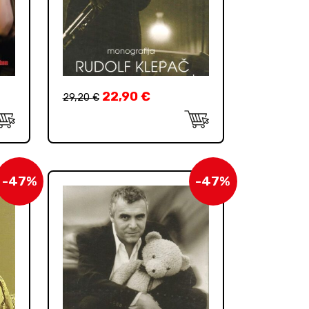
22,90
€
29,20
€
-47%
-47%