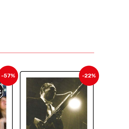
-57%
-22%