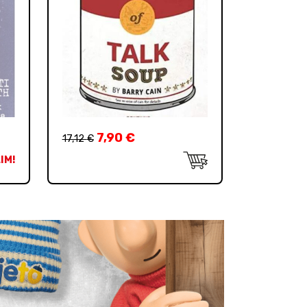
7,90
€
17,12
€
IM!