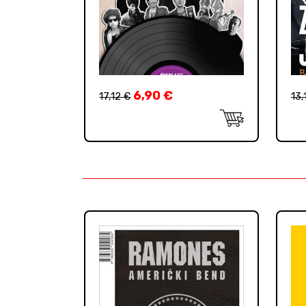
6,90
€
17,12
€
13,