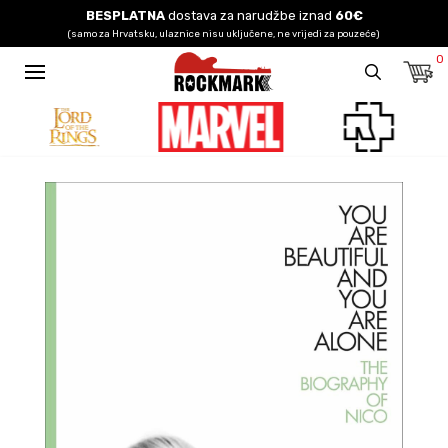
BESPLATNA
dostava za narudžbe iznad
60€
(samo za Hrvatsku, ulaznice nisu uključene, ne vrijedi za pouzeće)
0