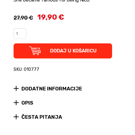
19,90 €
27,90 €
You
Are
Beautiful
and
DODAJ U KOŠARICU
You
Are
Alone
SKU: 010777
-
The
Biography
DODATNE INFORMACIJE
of
Nico
OPIS
(tvrdi
uvez)
quantity
ČESTA PITANJA