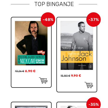
TOP BINGANJE
-48%
-37%
6,90
€
13,26
€
9,90
€
15,80
€
-35%