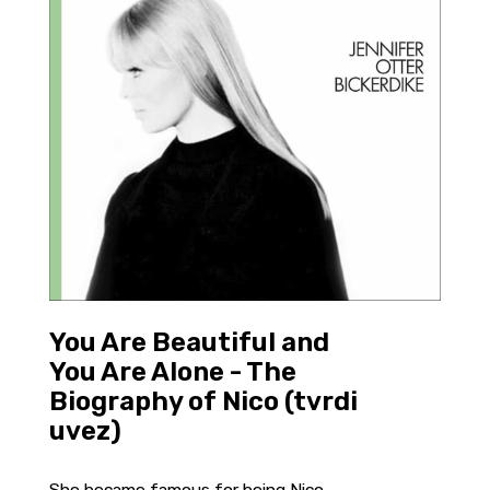
You Are Beautiful and
You Are Alone - The
Biography of Nico (tvrdi
uvez)
She became famous for being Nico.