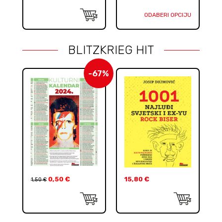
ODABERI OPCIJU
BLITZKRIEG HIT
-67%
0,50
€
15,80
€
1,50
€