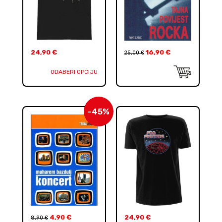
24,90
€
16,90
€
25,00
€
ODABERI OPCIJU
-45%
4,90
€
24,90
€
8,90
€