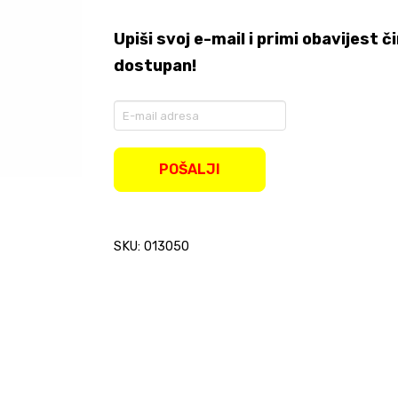
Upiši svoj e-mail i primi obavijest
dostupan!
Enter
your
email
address
POŠALJI
to
join
the
waitlist
SKU: 013050
for
this
product