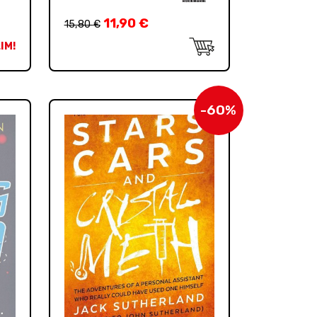
11,90
€
15,80
€
IM!
-60%