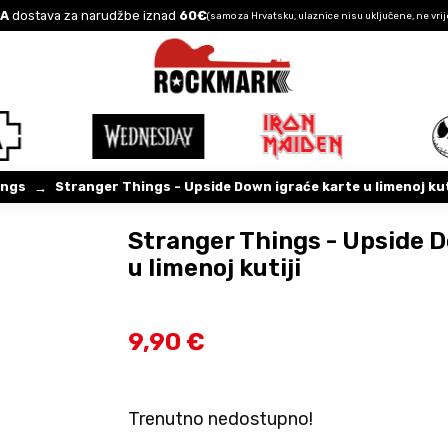
A
dostava za narudžbe iznad
60€
(samo za Hrvatsku, ulaznice nisu uključene, ne vrij
ings
Stranger Things - Upside Down igraće karte u limenoj kut
→
Stranger Things - Upside 
u limenoj kutiji
9,90 €
Trenutno nedostupno!