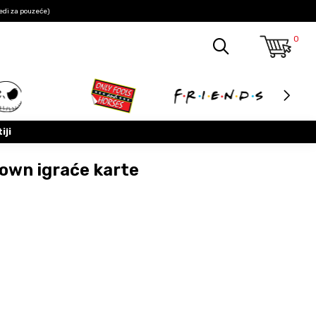
edi za pouzeće)
0
iji
Down igraće karte