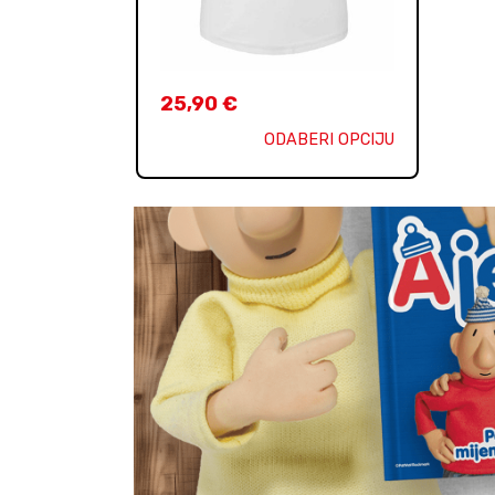
25,90
€
ODABERI OPCIJU