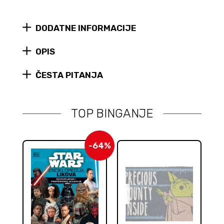
the
Clones
DODATNE INFORMACIJE
2-
Pack
Black
OPIS
Series
set
ČESTA PITANJA
figura
quantity
TOP BINGANJE
-64%