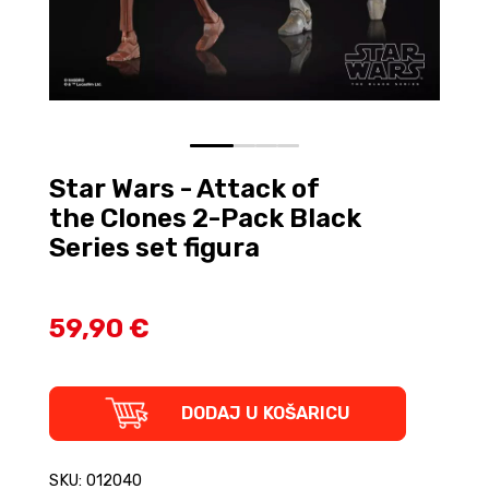
0
1
2
3
Star Wars - Attack of
the Clones 2-Pack Black
Series set figura
59,90 €
Star
DODAJ U KOŠARICU
Wars
-
Attack
SKU: 012040
of