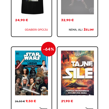
24,90
€
32,90
€
ODABERI OPCIJU
NEMA, ALI
ŽELIM!
-64%
9,50
€
21,90
€
26,50
€