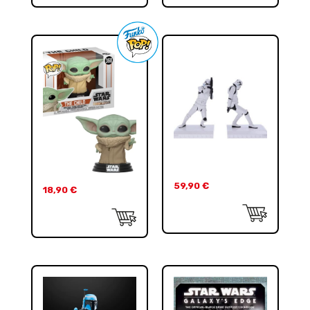
59,90
€
18,90
€