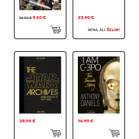
9,50
€
23,90
€
26,50
€
NEMA, ALI
ŽELIM!
28,90
€
16,90
€