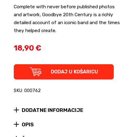
Complete with never before published photos
and artwork, Goodbye 20th Century is a richly
detailed account of an iconic band and the times
they helped create.
18,90 €
Goodbye
DODAJ U KOŠARICU
20th
Century
-
SKU: 000762
Sonic
Youth
and
DODATNE INFORMACIJE
the
Rise
of
OPIS
Alternative
Nation