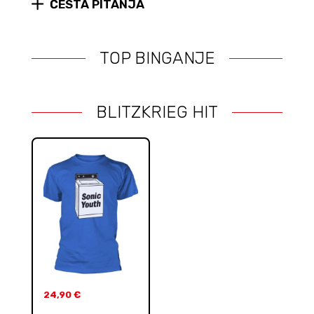
ČESTA PITANJA
quantity
TOP BINGANJE
BLITZKRIEG HIT
24,90
€