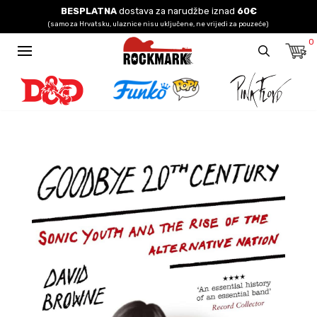
BESPLATNA
dostava za narudžbe iznad
60€
(samo za Hrvatsku, ulaznice nisu uključene, ne vrijedi za pouzeće)
0