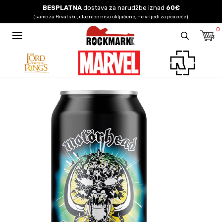
BESPLATNA
dostava za narudžbe iznad
60€
(samo za Hrvatsku, ulaznice nisu uključene, ne vrijedi za pouzeće)
0