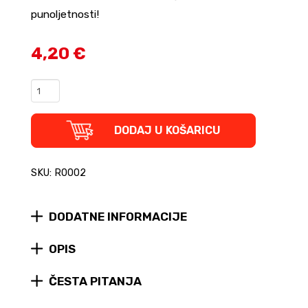
punoljetnosti!
4,20 €
Motorhead
-
Overkill
pivo
DODAJ U KOŠARICU
(limenka)
quantity
SKU: R0002
DODATNE INFORMACIJE
OPIS
ČESTA PITANJA