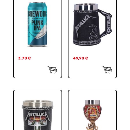
3,70
€
49,90
€