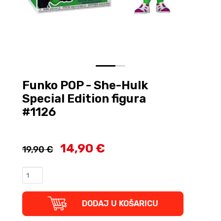
0
1
Funko POP - She-Hulk
Special Edition figura
#1126
14,90 €
19,90 €
Funko
POP
-
She-
DODAJ U KOŠARICU
Hulk
Special