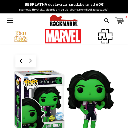
BESPLATNA
dostava za narudžbe iznad
60€
(samo za Hrvatsku, ulaznice nisu uključene, ne vrijedi za pouzeće)
0