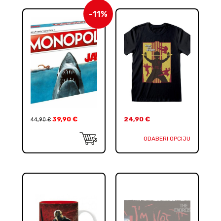
-11%
39,90
€
24,90
€
44,90
€
ODABERI OPCIJU