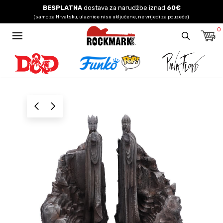
BESPLATNA
dostava za narudžbe iznad
60€
(samo za Hrvatsku, ulaznice nisu uključene, ne vrijedi za pouzeće)
0