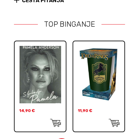
ČESTA PITANJA
TOP BINGANJE
14,90
€
11,90
€