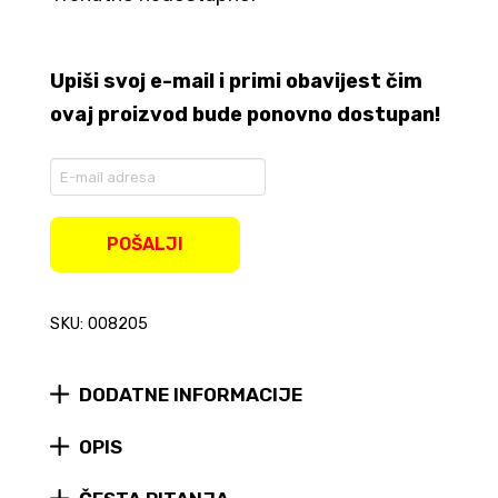
Upiši svoj e-mail i primi obavijest čim
ovaj proizvod bude ponovno dostupan!
Enter
your
email
address
POŠALJI
to
join
the
SKU: 008205
waitlist
for
this
product
DODATNE INFORMACIJE
OPIS