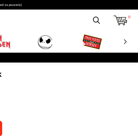
edi za pouzeće)
0
k