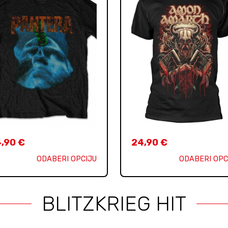
4,90
€
24,90
€
ODABERI OPCIJU
ODABERI OPC
BLITZKRIEG HIT