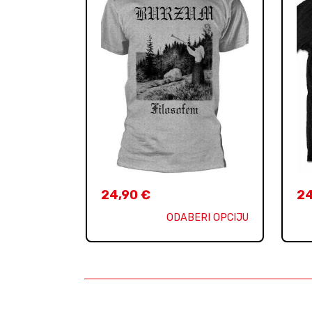
24,90
€
2
ODABERI OPCIJU