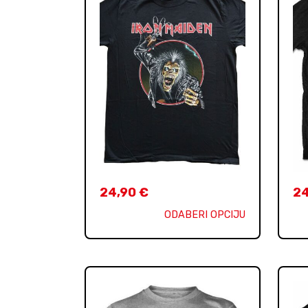
24,90
€
2
ODABERI OPCIJU