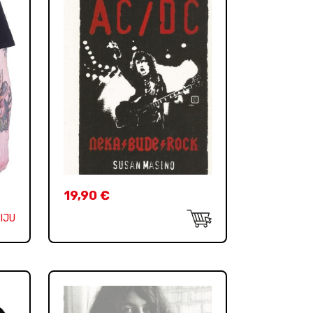
19,90
€
IJU