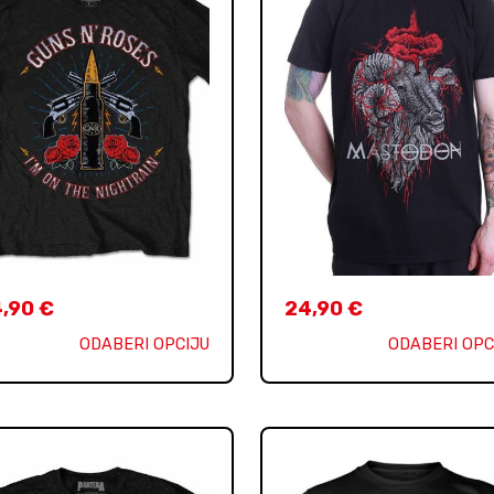
4,90
€
24,90
€
ODABERI OPCIJU
ODABERI OPC