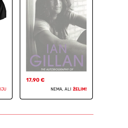
17,90
€
IJU
NEMA, ALI
ŽELIM!