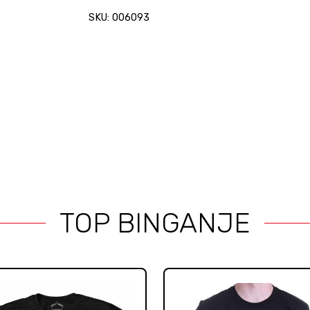
Logo
SKU: 006093
ruksak
quantity
TOP BINGANJE