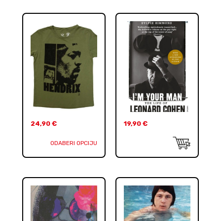
24,90
€
19,90
€
ODABERI OPCIJU