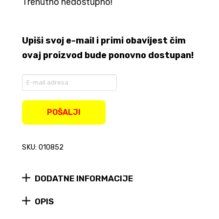
Trenutno nedostupno!
Upiši svoj e-mail i primi obavijest čim
ovaj proizvod bude ponovno dostupan!
Enter
your
email
address
POŠALJI
to
join
the
SKU: 010852
waitlist
for
this
product
DODATNE INFORMACIJE
OPIS