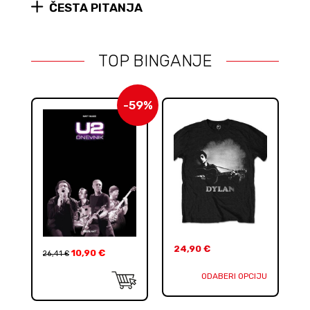
ČESTA PITANJA
TOP BINGANJE
-59%
24,90
€
10,90
€
26,41
€
ODABERI OPCIJU