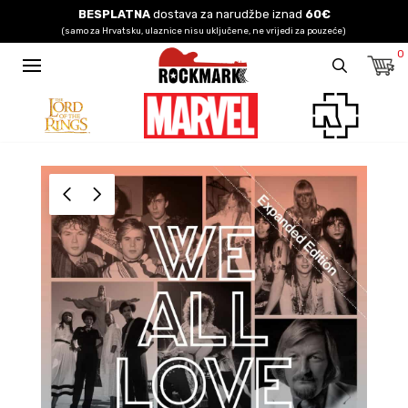
BESPLATNA
dostava za narudžbe iznad
60€
(samo za Hrvatsku, ulaznice nisu uključene, ne vrijedi za pouzeće)
0