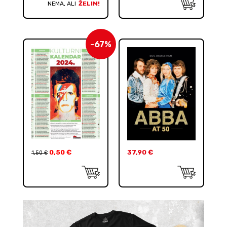
NEMA, ALI
ŽELIM!
-67%
0,50
€
37,90
€
1,50
€