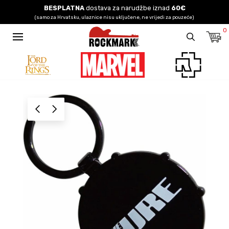
BESPLATNA
dostava za narudžbe iznad
60€
(samo za Hrvatsku, ulaznice nisu uključene, ne vrijedi za pouzeće)
0