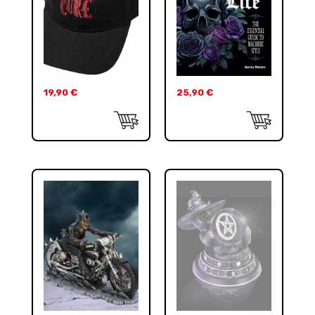
19,90
€
25,90
€