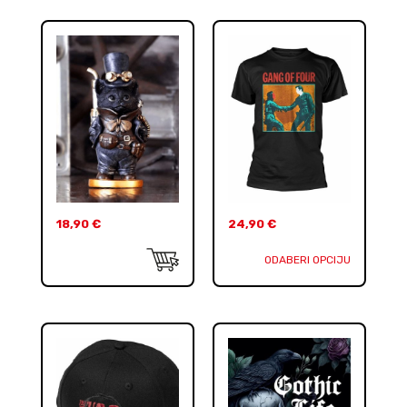
18,90
€
24,90
€
ODABERI OPCIJU