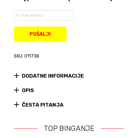
Enter
your
email
address
POŠALJI
to
join
the
SKU: 011738
waitlist
for
this
product
DODATNE INFORMACIJE
OPIS
ČESTA PITANJA
TOP BINGANJE