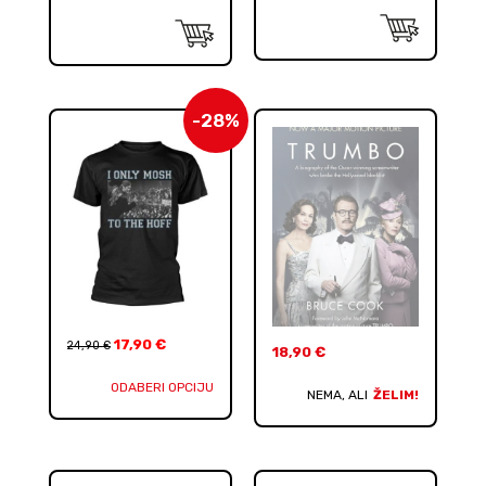
-28%
17,90
€
24,90
€
18,90
€
ODABERI OPCIJU
NEMA, ALI
ŽELIM!