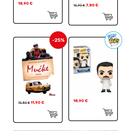
18,90
€
7,80
€
15,90
€
-25%
18,90
€
11,90
€
15,80
€