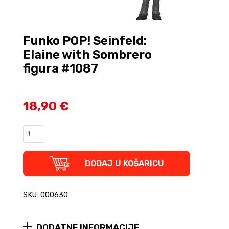
Funko POP! Seinfeld:
Elaine with Sombrero
figura #1087
18,90 €
Funko
POP!
Seinfeld:
Elaine
DODAJ U KOŠARICU
with
Sombrero
figura
SKU: 000630
#1087
quantity
DODATNE INFORMACIJE