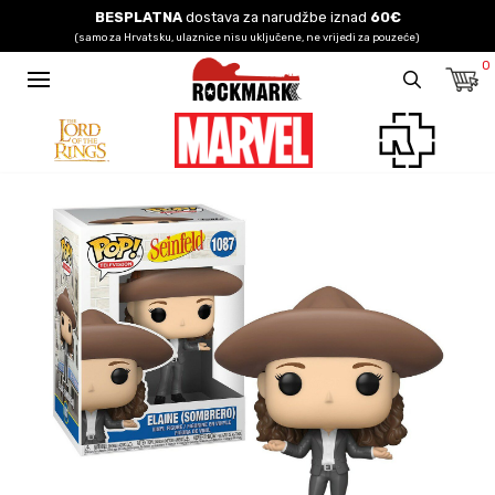
BESPLATNA
dostava za narudžbe iznad
60€
(samo za Hrvatsku, ulaznice nisu uključene, ne vrijedi za pouzeće)
0