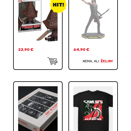
22,90
€
64,90
€
NEMA, ALI
ŽELIM!