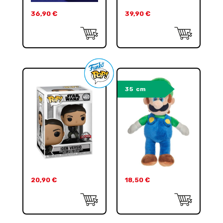
36,90
€
39,90
€
35 cm
20,90
€
18,50
€