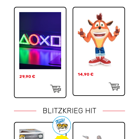
14,90
€
29,90
€
BLITZKRIEG HIT