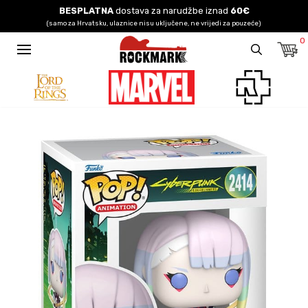
BESPLATNA
dostava za narudžbe iznad
60€
(samo za Hrvatsku, ulaznice nisu uključene, ne vrijedi za pouzeće)
0