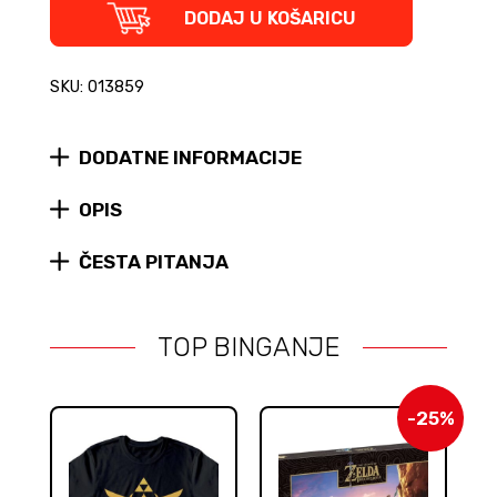
Funko
DODAJ U KOŠARICU
POP
Animation
-
SKU: 013859
Lucy
(Cyberpunk
Edgerunners)
DODATNE INFORMACIJE
figura
#2414
quantity
OPIS
ČESTA PITANJA
TOP BINGANJE
-25%