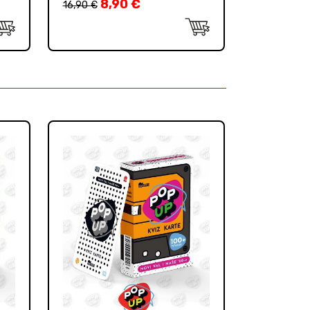
8,90
€
16,90
€