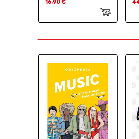
16,90
€
4