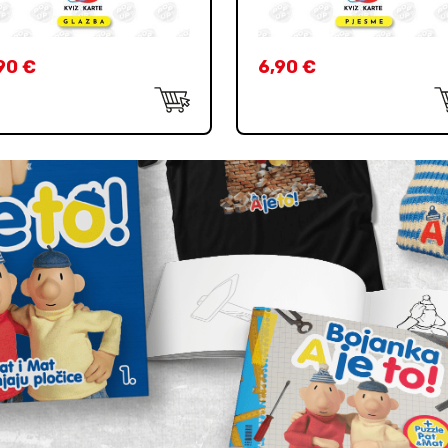
90
€
6,90
€