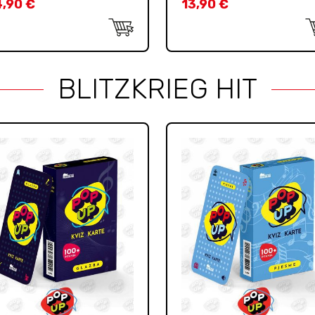
4,90
€
13,90
€
BLITZKRIEG HIT