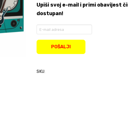
Upiši svoj e-mail i primi obavijest
dostupan!
Enter
your
email
address
POŠALJI
to
join
the
waitlist
SKU:
for
this
product