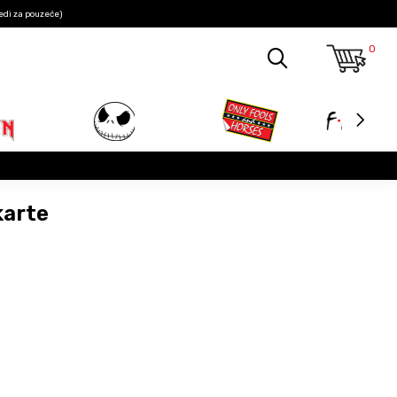
edi za pouzeće)
0
karte