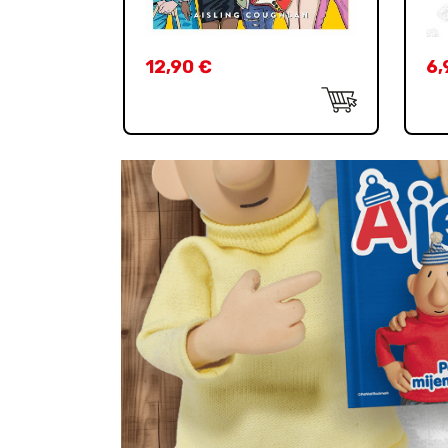
12,90
€
6,