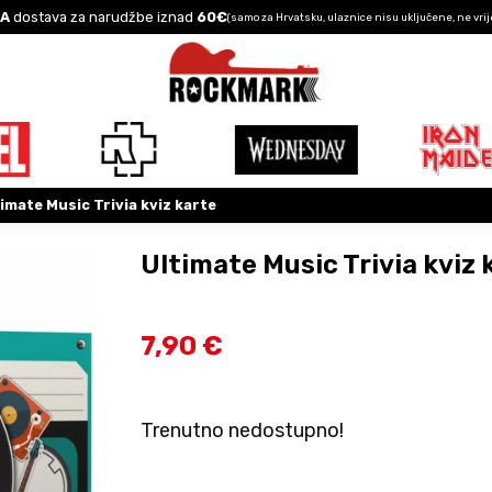
A
dostava za narudžbe iznad
60€
(samo za Hrvatsku, ulaznice nisu uključene, ne vrij
imate Music Trivia kviz karte
Ultimate Music Trivia kviz 
7,90 €
Trenutno nedostupno!