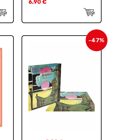
6,90
€
-47%