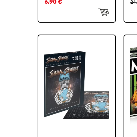
6,90
€
24