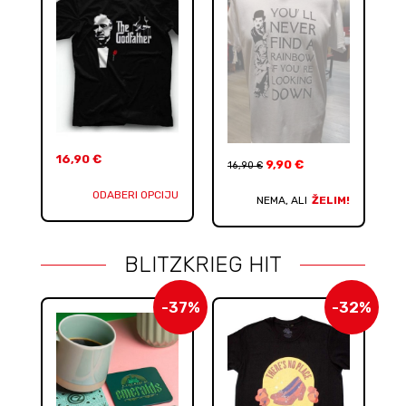
16,90
€
9,90
€
16,90
€
ODABERI OPCIJU
NEMA, ALI
ŽELIM!
BLITZKRIEG HIT
-37%
-32%