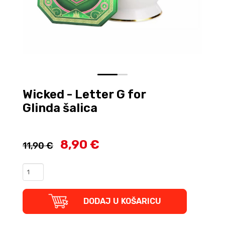
0
1
Wicked - Letter G for
Glinda šalica
8,90 €
11,90 €
Wicked
-
Letter
G
DODAJ U KOŠARICU
for
Glinda