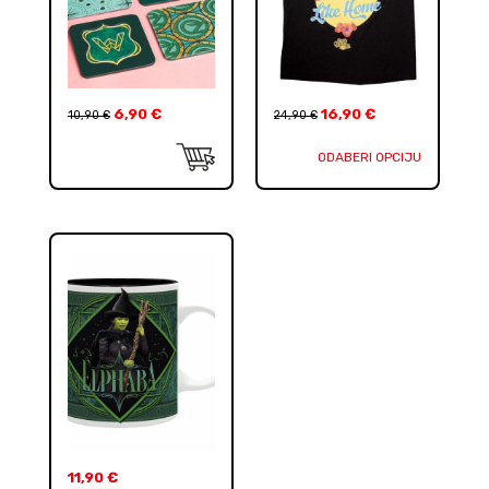
6,90
€
16,90
€
10,90
€
24,90
€
ODABERI OPCIJU
11,90
€