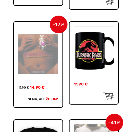
-17%
11,90
€
14,90
€
17,90
€
NEMA, ALI
ŽELIM!
-41%