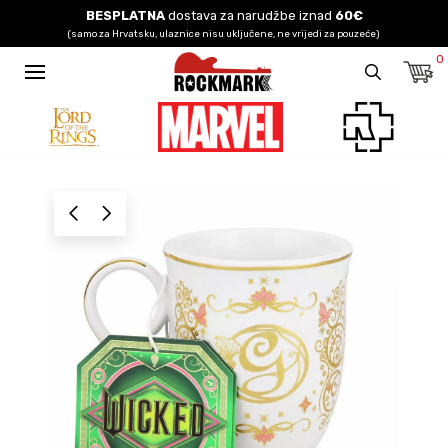
BESPLATNA
dostava za narudžbe iznad
60€
(samo za Hrvatsku, ulaznice nisu uključene, ne vrijedi za pouzeće)
0