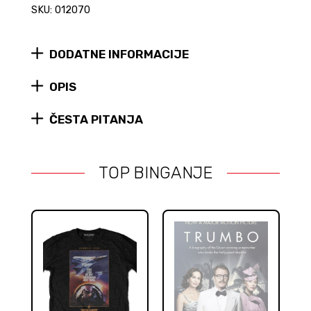
šalica
SKU: 012070
quantity
DODATNE INFORMACIJE
OPIS
ČESTA PITANJA
TOP BINGANJE