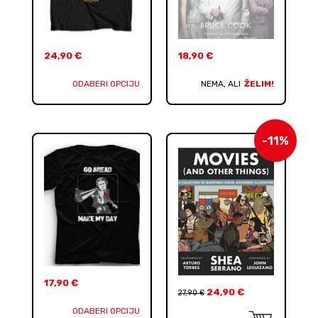
24,90
€
18,90
€
ODABERI OPCIJU
NEMA, ALI
ŽELIM!
-11%
17,90
€
24,90
€
27,90
€
ODABERI OPCIJU