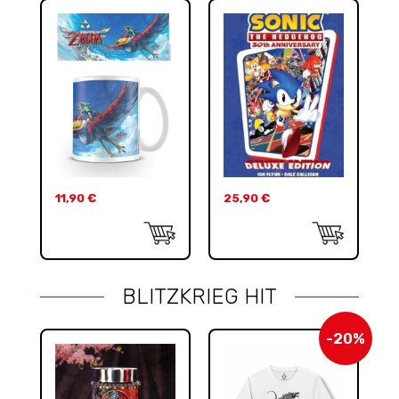
11,90
€
25,90
€
BLITZKRIEG HIT
-20%