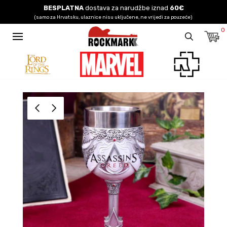
BESPLATNA
dostava za narudžbe iznad
60€
(samo za Hrvatsku, ulaznice nisu uključene, ne vrijedi za pouzeće)
0