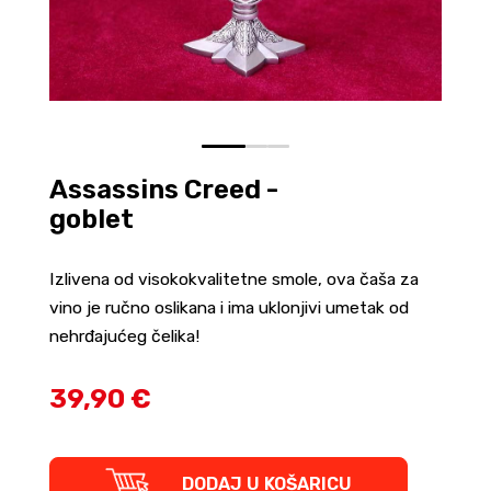
0
1
2
Assassins Creed -
goblet
Izlivena od visokokvalitetne smole, ova čaša za
vino je ručno oslikana i ima uklonjivi umetak od
nehrđajućeg čelika!
39,90 €
Assassins
DODAJ U KOŠARICU
Creed