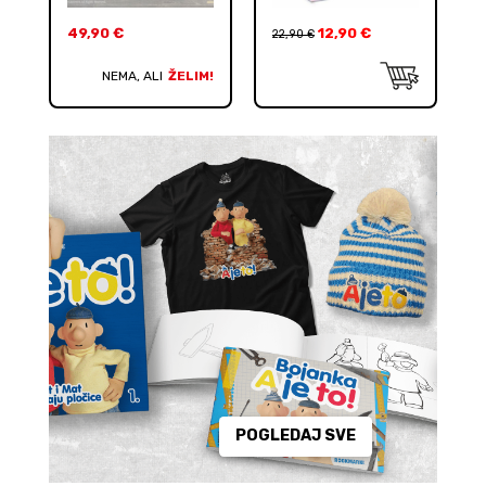
49,90
€
12,90
€
22,90
€
NEMA, ALI
ŽELIM!
POGLEDAJ SVE