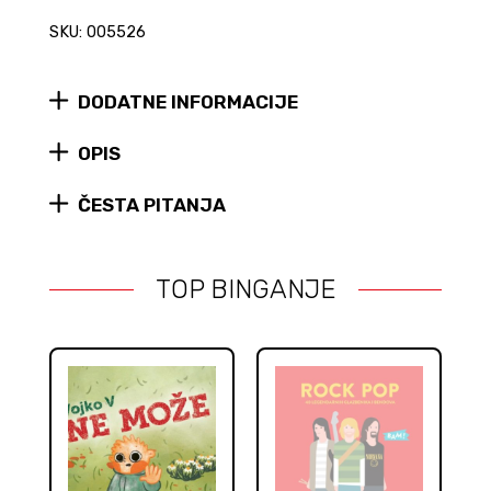
set
SKU: 005526
figura
quantity
DODATNE INFORMACIJE
OPIS
ČESTA PITANJA
TOP BINGANJE