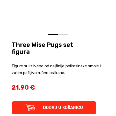
0
1
2
Three Wise Pugs set
figura
Figure su izlivene od najfinije poliresinske smole i
zatim pažljivo ručno oslikane.
21,90 €
Three
DODAJ U KOŠARICU
Wise
Pugs