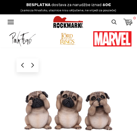
BESPLATNA
dostava za narudžbe iznad
60€
(samo za Hrvatsku, ulaznice nisu uključene, ne vrijedi za pouzeće)
0