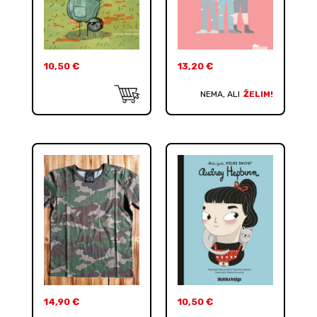
10,50
€
13,20
€
NEMA, ALI
ŽELIM!
14,90
€
10,50
€