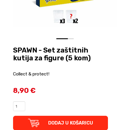
0
1
SPAWN - Set zaštitnih
kutija za figure (5 kom)
Collect & protect!
8,90 €
SPAWN
-
Set
zaštitnih
DODAJ U KOŠARICU
kutija