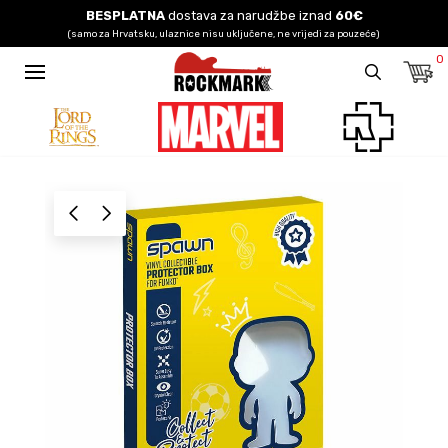
BESPLATNA
dostava za narudžbe iznad
60€
(samo za Hrvatsku, ulaznice nisu uključene, ne vrijedi za pouzeće)
0