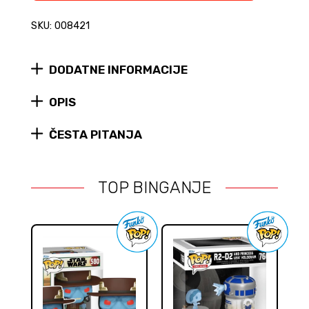
za
figure
SKU: 008421
(5
kom)
quantity
DODATNE INFORMACIJE
OPIS
ČESTA PITANJA
TOP BINGANJE