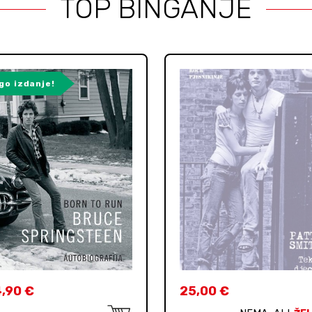
TOP BINGANJE
go izdanje!
4,90
€
25,00
€