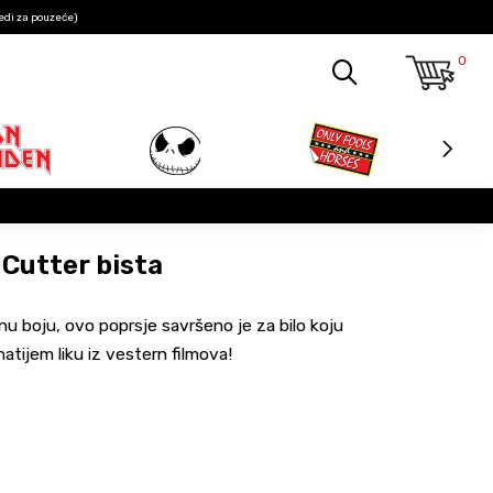
edi za pouzeće)
0
 Cutter bista
nu boju, ovo poprsje savršeno je za bilo koju
natijem liku iz vestern filmova!