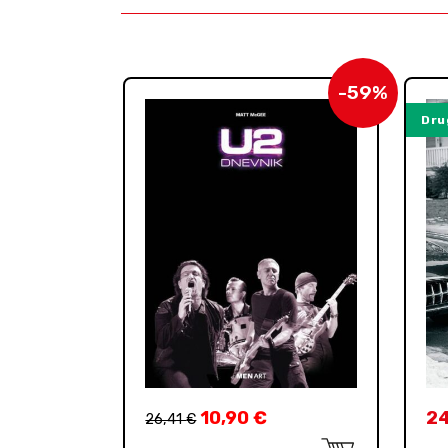
-59%
Dru
10,90
€
2
26,41
€