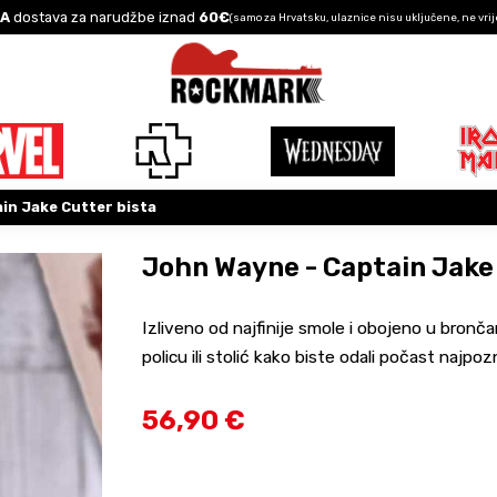
A
dostava za narudžbe iznad
60€
(samo za Hrvatsku, ulaznice nisu uključene, ne vrij
in Jake Cutter bista
John Wayne - Captain Jake
Izliveno od najfinije smole i obojeno u bronča
policu ili stolić kako biste odali počast najpoz
56,90 €