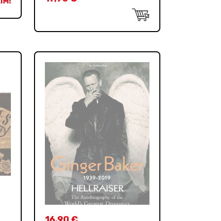
IM!
16,90
€