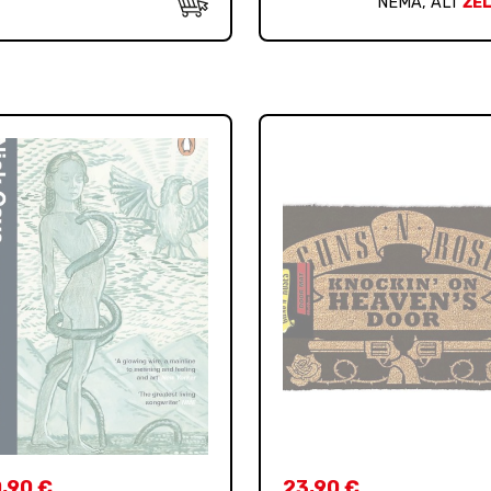
NEMA, ALI
ŽEL
0,90
€
23,90
€