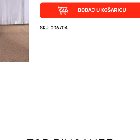
John
DODAJ U KOŠARICU
Wayne
-
Captain
SKU: 006704
Jake
Cutter
bista
quantity