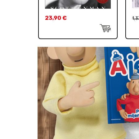
23,90
€
1,