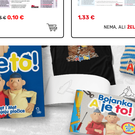
0,10
€
1,33
€
33
€
NEMA, ALI
ŽEL