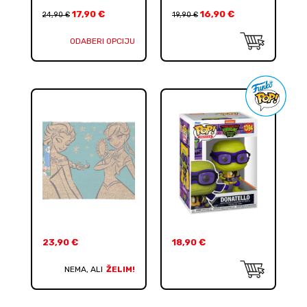
17,90
€
16,90
€
24,90
€
19,90
€
ODABERI OPCIJU
23,90
€
18,90
€
NEMA, ALI
ŽELIM!