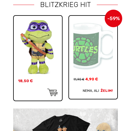
BLITZKRIEG HIT
-59%
4,90
€
11,90
€
18,50
€
NEMA, ALI
ŽELIM!