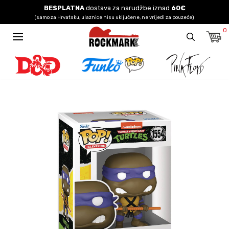
BESPLATNA
dostava za narudžbe iznad
60€
(samo za Hrvatsku, ulaznice nisu uključene, ne vrijedi za pouzeće)
0