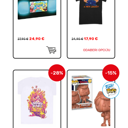
24,90
€
17,90
€
27,90
€
24,90
€
ODABERI OPCIJU
-28%
-15%