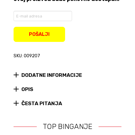
Enter
your
email
address
POŠALJI
to
join
the
SKU: 009207
waitlist
for
this
product
DODATNE INFORMACIJE
OPIS
ČESTA PITANJA
TOP BINGANJE