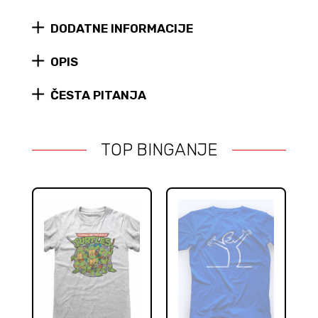
Pumpkin
DODATNE INFORMACIJE
(Looney
Tunes)
figura
OPIS
#1675
quantity
ČESTA PITANJA
TOP BINGANJE