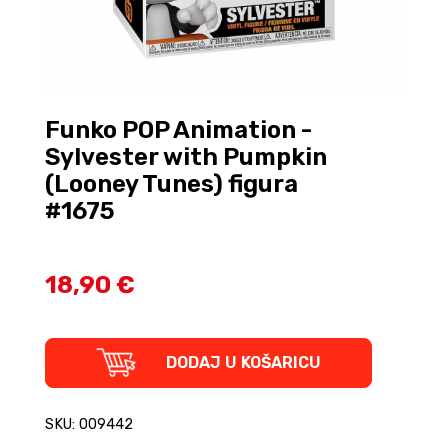
Funko POP Animation -
Sylvester with Pumpkin
(Looney Tunes) figura
#1675
18,90 €
Funko
DODAJ U KOŠARICU
POP
Animation
-
SKU: 009442
Sylvester
with