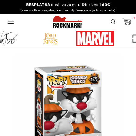
BESPLATNA
dostava za narudžbe iznad
60€
(samo za Hrvatsku, ulaznice nisu uključene, ne vrijedi za pouzeće)
0