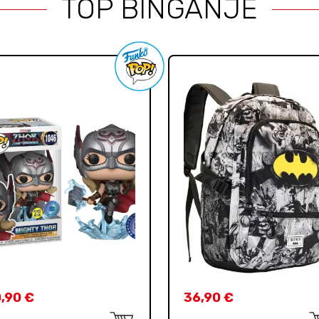
TOP BINGANJE
0,90
€
36,90
€