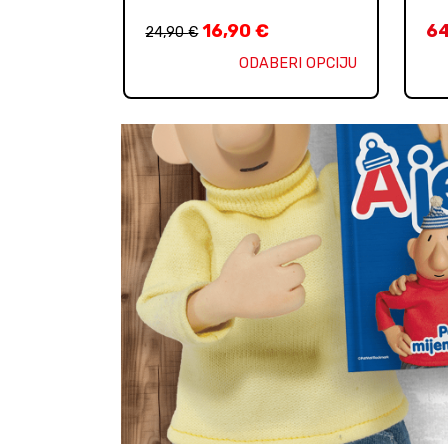
16,90
€
6
24,90
€
ODABERI OPCIJU