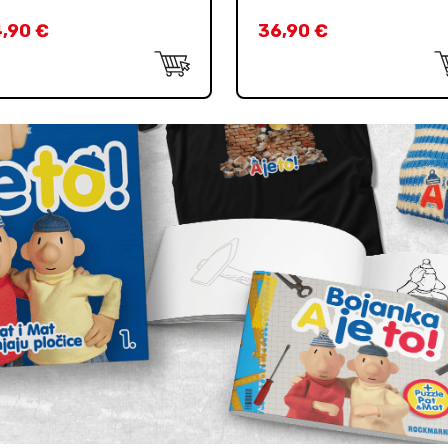
4,90
€
36,90
€