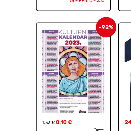
ODABERI OPCIJU
-92%
0,10
€
2
1,33
€