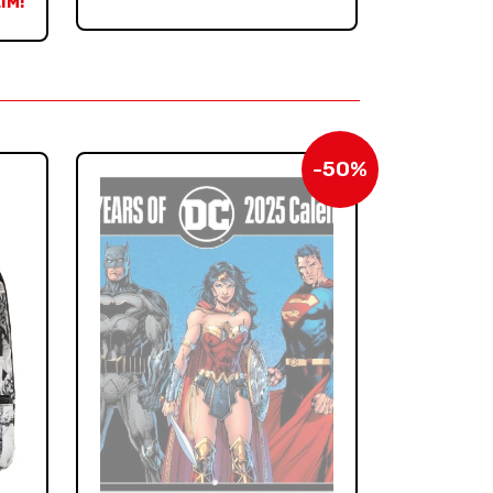
IM!
-50%