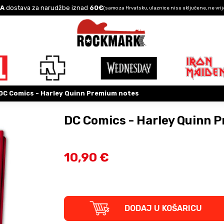
A
dostava za narudžbe iznad
60€
(samo za Hrvatsku, ulaznice nisu uključene, ne vrij
DC Comics - Harley Quinn Premium notes
DC Comics - Harley Quinn 
10,90 €
DC
DODAJ U KOŠARICU
Comics
-