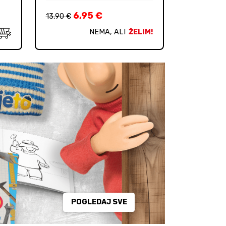
6,95
€
13,90
€
NEMA, ALI
ŽELIM!
POGLEDAJ SVE