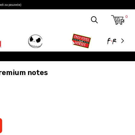
edi za pouzeće)
0
Premium notes