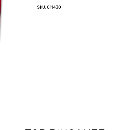
Harley
SKU: 011430
Quinn
Premium
notes
quantity