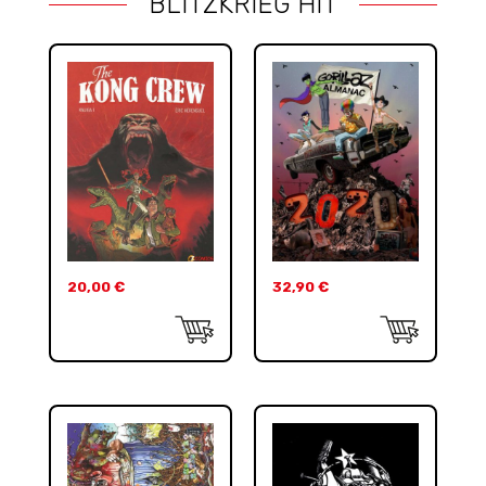
BLITZKRIEG HIT
20,00
€
32,90
€