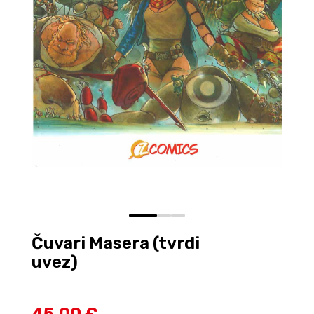
0
1
2
Čuvari Masera (tvrdi
uvez)
45,00 €