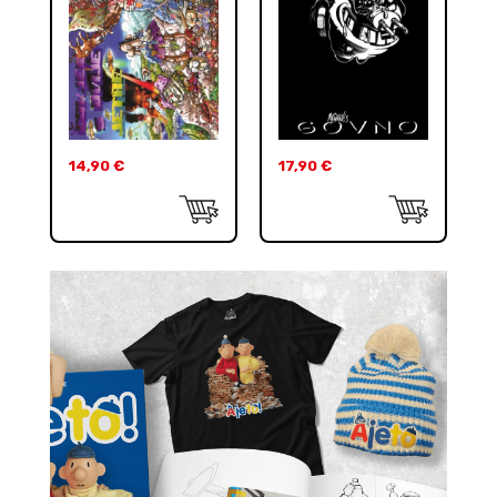
14,90
€
17,90
€