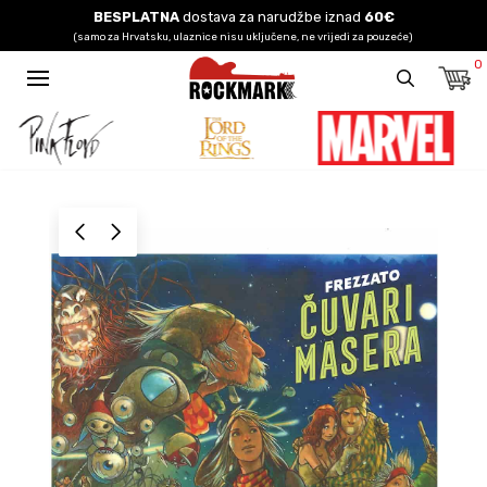
BESPLATNA
dostava za narudžbe iznad
60€
(samo za Hrvatsku, ulaznice nisu uključene, ne vrijedi za pouzeće)
0