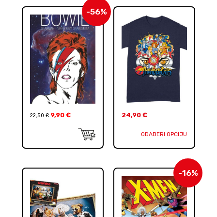
-56%
9,90
€
24,90
€
22,50
€
ODABERI OPCIJU
-16%