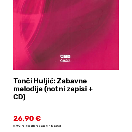
Tonči Huljić: Zabavne
melodije (notni zapisi +
CD)
26,90 €
6,70 € (najniža cijena u zadnjih 30 dana)