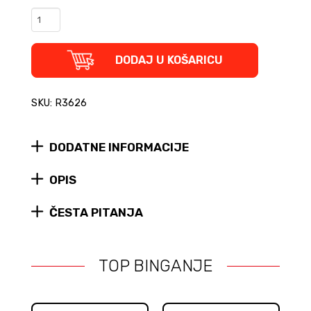
Tonči
Huljić:
Zabavne
melodije
DODAJ U KOŠARICU
(notni
zapisi
+
SKU: R3626
CD)
quantity
DODATNE INFORMACIJE
OPIS
ČESTA PITANJA
TOP BINGANJE