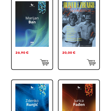
26,90
€
20,00
€