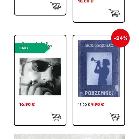
18,00
€
-24%
ENG
16,90
€
9,90
€
13,00
€