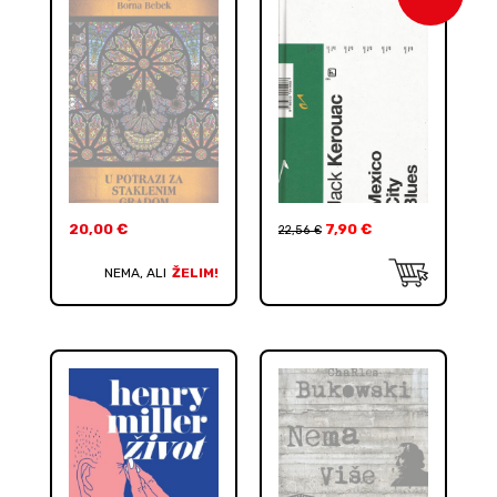
20,00
€
7,90
€
22,56
€
NEMA, ALI
ŽELIM!