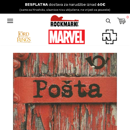
BESPLATNA
dostava za narudžbe iznad
60€
(samo za Hrvatsku, ulaznice nisu uključene, ne vrijedi za pouzeće)
0