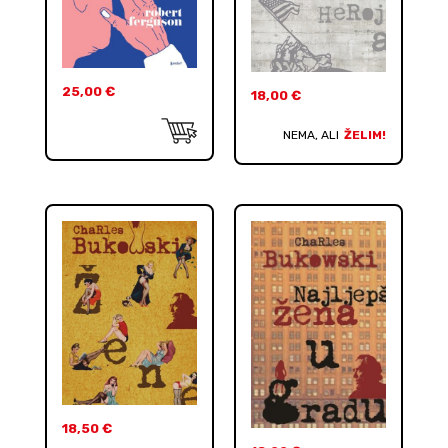
25,00
€
18,00
€
NEMA, ALI
ŽELIM!
18,50
€