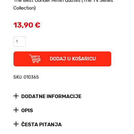
The Best Dunder Mifflin Quotes (The TV Series
Collection)
13,90 €
The
Office
-
One
DODAJ U KOŠARICU
Quote
a
Day
SKU: 010365
quantity
DODATNE INFORMACIJE
OPIS
ČESTA PITANJA