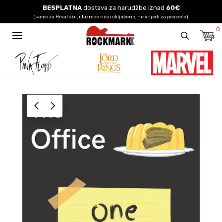
BESPLATNA
dostava za narudžbe iznad
60€
(samo za Hrvatsku, ulaznice nisu uključene, ne vrijedi za pouzeće)
0