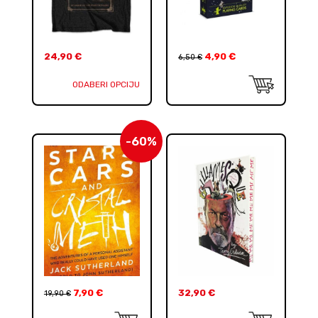
24,90
€
4,90
€
6,50
€
ODABERI OPCIJU
-60%
7,90
€
32,90
€
19,90
€