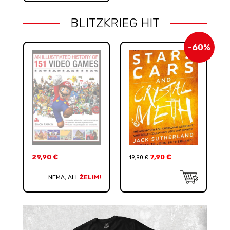
BLITZKRIEG HIT
-60%
29,90
€
7,90
€
19,90
€
NEMA, ALI
ŽELIM!