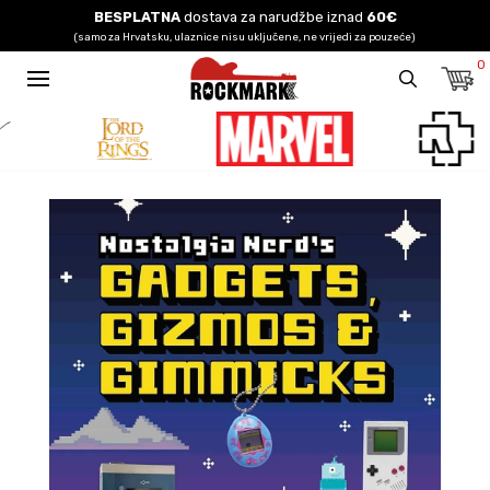
BESPLATNA
dostava za narudžbe iznad
60€
(samo za Hrvatsku, ulaznice nisu uključene, ne vrijedi za pouzeće)
0