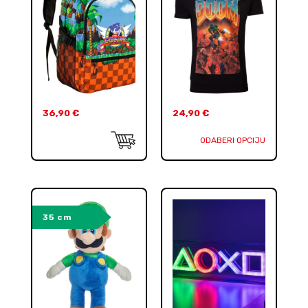
36,90
€
24,90
€
ODABERI OPCIJU
35 cm