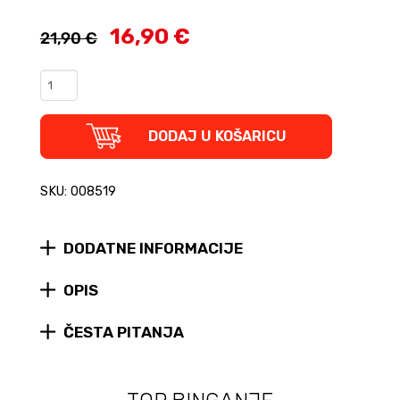
16,90 €
21,90 €
The
Nostalgia
Nerd's
Gadgets,
DODAJ U KOŠARICU
Gizmos
&
Gimmicks
SKU: 008519
(tvrdi
uvez)
quantity
DODATNE INFORMACIJE
OPIS
ČESTA PITANJA