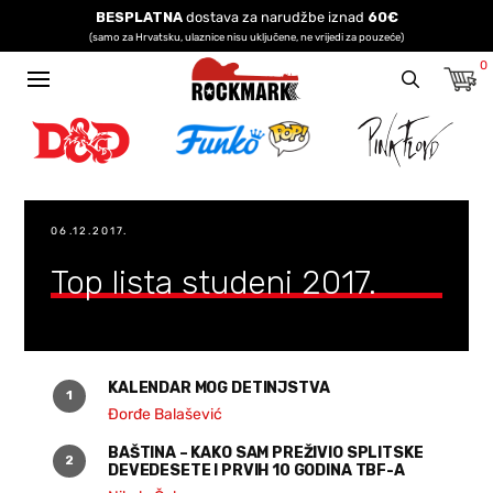
BESPLATNA
dostava za narudžbe iznad
60€
(samo za Hrvatsku, ulaznice nisu uključene, ne vrijedi za pouzeće)
0
06.12.2017.
Top lista studeni 2017.
KALENDAR MOG DETINJSTVA
Đorđe Balašević
BAŠTINA – KAKO SAM PREŽIVIO SPLITSKE
DEVEDESETE I PRVIH 10 GODINA TBF-A