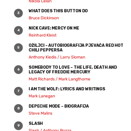
Nikola Čelan
WHAT DOES THIS BUTTON DO
Bruce Dickinson
NICK CAVE: MERCY ON ME
Reinhard Kleist
OŽILJCI – AUTOBIOGRAFIJA PJEVAČA RED HOT
CHILI PEPPERSA
Anthony Kiedis / Larry Sloman
SOMEBODY TO LOVE – THE LIFE, DEATH AND
LEGACY OF FREDDIE MERCURY
Matt Richards / Mark Langthorne
I AM THE WOLF: LYRICS AND WRITINGS
Mark Lanegan
DEPECHE MODE – BIOGRAFIJA
Steve Malins
SLASH
Slash / Anthony Bozza