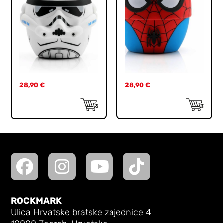
28,90
€
28,90
€
ROCKMARK
Ulica Hrvatske bratske zajednice 4