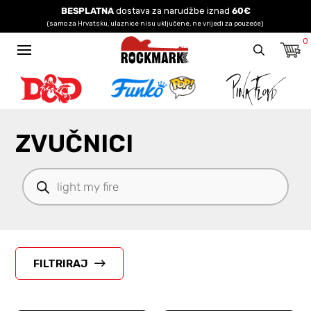
BESPLATNA
dostava za narudžbe iznad
60€
(samo za Hrvatsku, ulaznice nisu uključene, ne vrijedi za pouzeće)
0
ZVUČNICI
Products
search
FILTRIRAJ