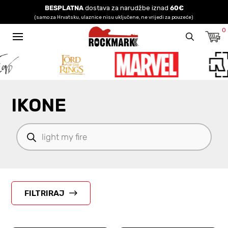
BESPLATNA
dostava za narudžbe iznad
60€
(samo za Hrvatsku, ulaznice nisu uključene, ne vrijedi za pouzeće)
0
IKONE
Products
search
FILTRIRAJ