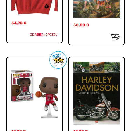
34,90
€
30,00
€
ODABERI OPCIJU