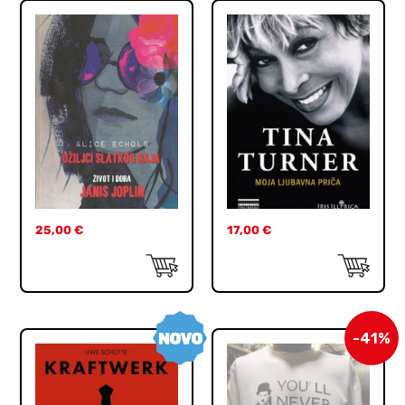
25,00
€
17,00
€
-41%