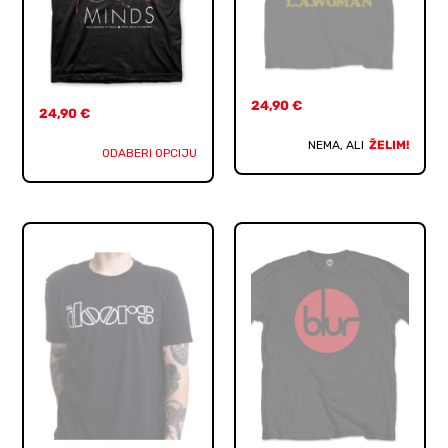
24,90
€
24,90
€
NEMA, ALI
ŽELIM!
ODABERI OPCIJU