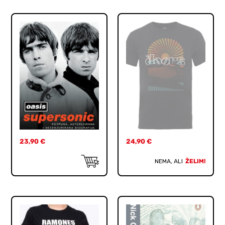
23,90
€
24,90
€
NEMA, ALI
ŽELIM!