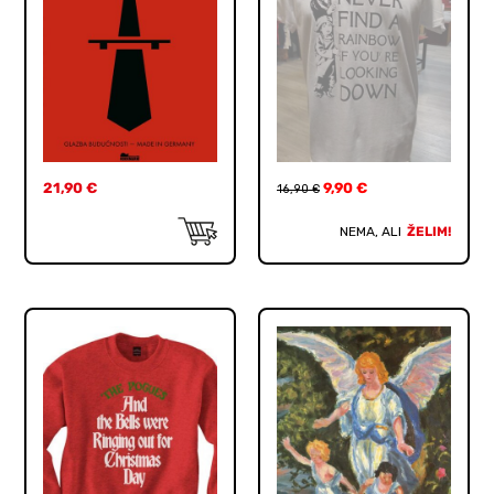
21,90
€
9,90
€
16,90
€
NEMA, ALI
ŽELIM!