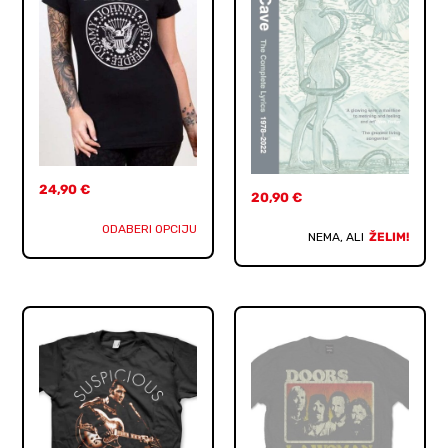
24,90
€
20,90
€
ODABERI OPCIJU
NEMA, ALI
ŽELIM!