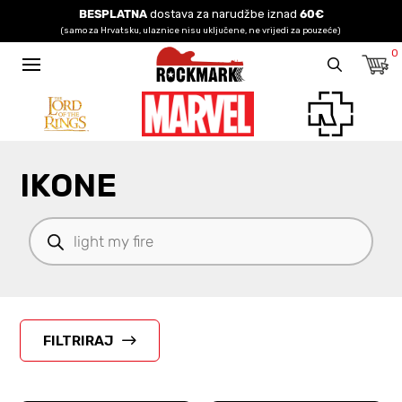
BESPLATNA
dostava za narudžbe iznad
60€
(samo za Hrvatsku, ulaznice nisu uključene, ne vrijedi za pouzeće)
0
IKONE
Products
search
FILTRIRAJ