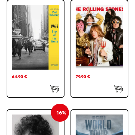
64,90
€
79,90
€
-16%