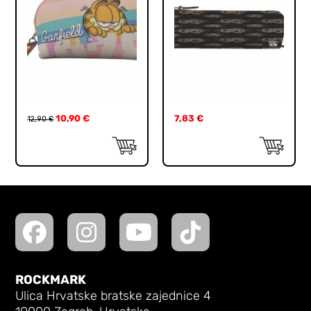
10,90
€
7,83
€
12,90
€
ROCKMARK
Ulica Hrvatske bratske zajednice 4