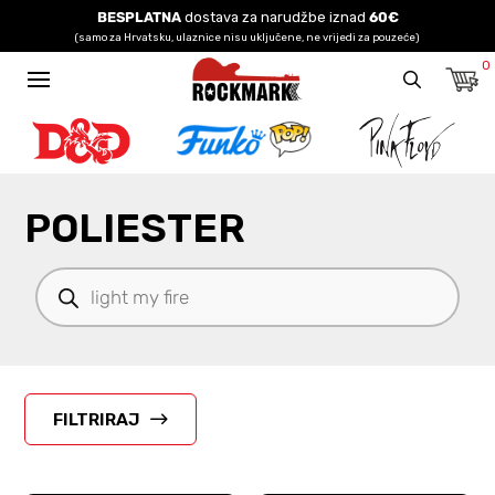
BESPLATNA
dostava za narudžbe iznad
60€
(samo za Hrvatsku, ulaznice nisu uključene, ne vrijedi za pouzeće)
0
POLIESTER
Products
search
FILTRIRAJ