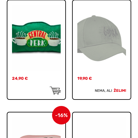
24,90
€
19,90
€
NEMA, ALI
ŽELIM!
-16%