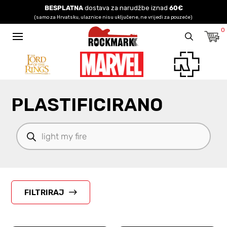
BESPLATNA
dostava za narudžbe iznad
60€
(samo za Hrvatsku, ulaznice nisu uključene, ne vrijedi za pouzeće)
0
PLASTIFICIRANO
Products
search
FILTRIRAJ