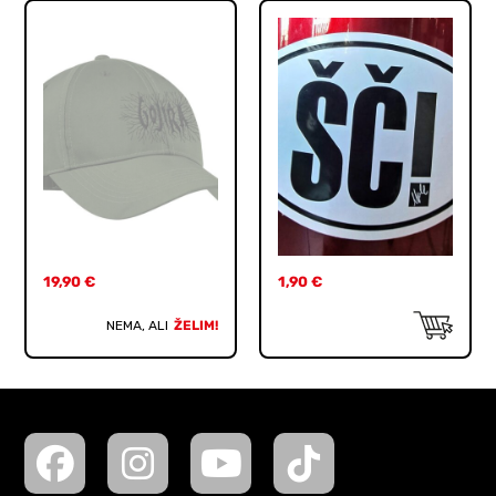
19,90
€
1,90
€
NEMA, ALI
ŽELIM!