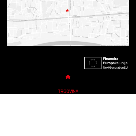
DARUJ POKLON BON
TRGOVINA
POLITIKE PRIVATNOSTI
POSTAVKE PRIVATNOSTI
Sva prava pridržana Rockmark 2010-2026.