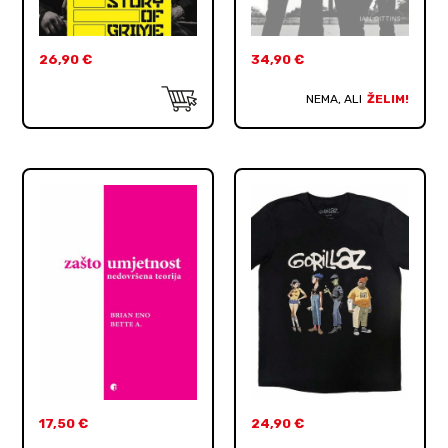
26,90
€
34,90
€
NEMA, ALI
ŽELIM!
17,50
€
24,90
€