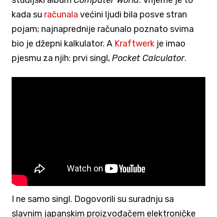
studijski album
Computer World
. Vrijeme je to
kada su
računala
većini ljudi bila posve stran
pojam; najnaprednije računalo poznato svima
bio je džepni kalkulator. A
Kraftwerk
je imao
pjesmu za njih: prvi singl,
Pocket Calculator
.
I ne samo singl. Dogovorili su suradnju sa
slavnim japanskim proizvođačem elektroničke