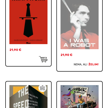
21,90
€
21,90
€
NEMA, ALI
ŽELIM!