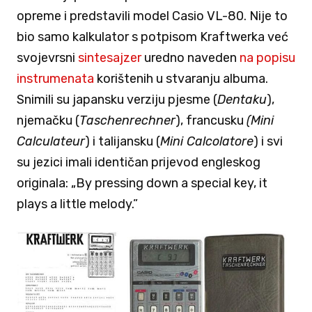
opreme i predstavili model Casio VL-80. Nije to
bio samo kalkulator s potpisom Kraftwerka već
svojevrsni
sintesajzer
uredno naveden
na popisu
instrumenata
korištenih u stvaranju albuma.
Snimili su japansku verziju pjesme (
Dentaku
),
njemačku (
Taschenrechner
), francusku
(Mini
Calculateur
) i talijansku (
Mini Calcolatore
) i svi
su jezici imali identičan prijevod engleskog
originala: „By pressing down a special key, it
plays a little melody.”