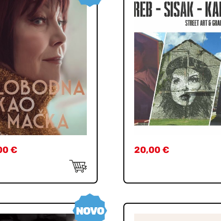
00
€
20,00
€