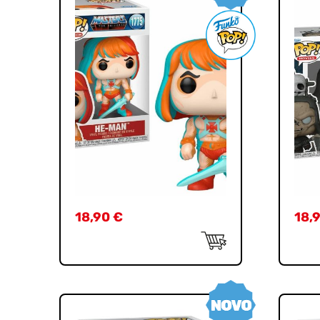
18,90
€
18,