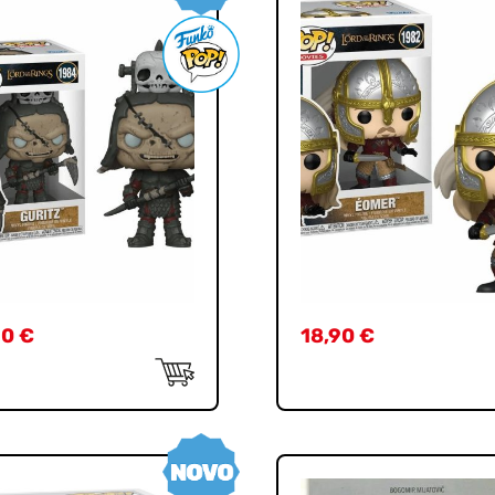
90
€
18,90
€