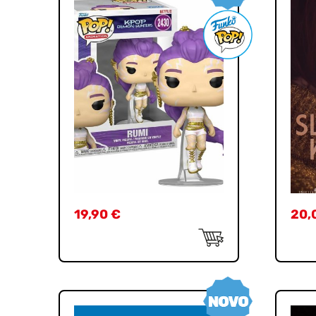
19,90
€
20,