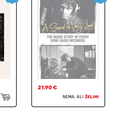
21,90
€
NEMA, ALI
ŽELIM!