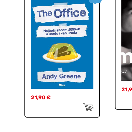
21,
21,90
€