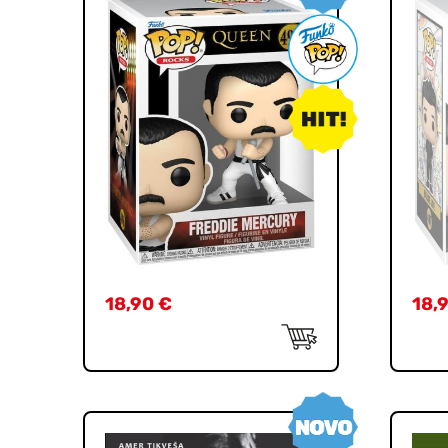
18,90
€
18,