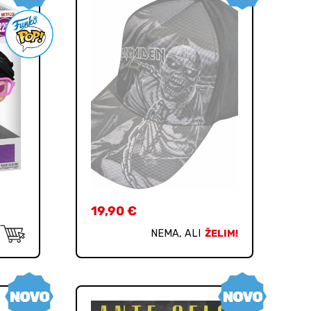
19,90
€
NEMA, ALI
ŽELIM!