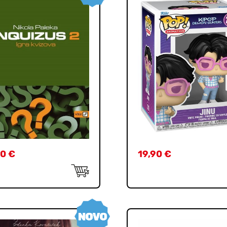
90
€
19,90
€