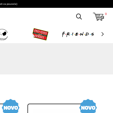
edi za pouzeće)
0