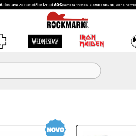
A
dostava za narudžbe iznad
60€
(samo za Hrvatsku, ulaznice nisu uključene, ne vrij