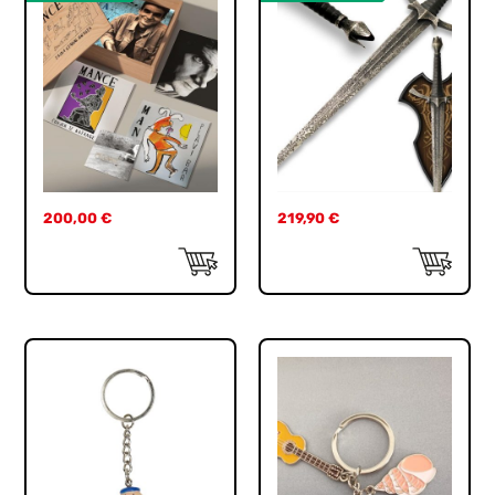
200,00
€
219,90
€