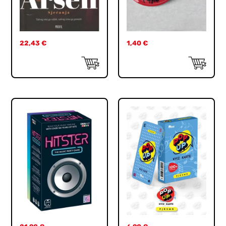
22,43
€
1,40
€