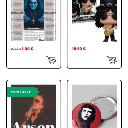
1,00
€
18,90
€
2,00
€
tvrdi uvez