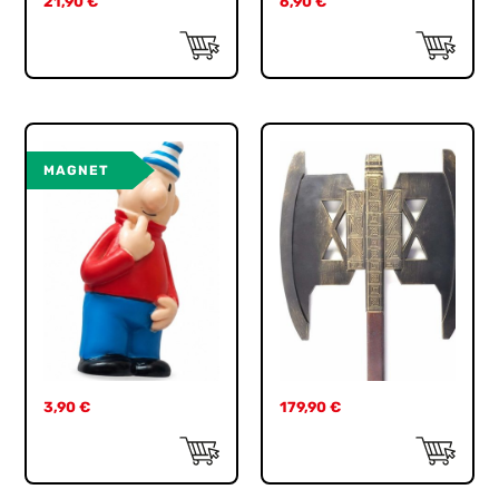
21,90
€
6,90
€
MAGNET
3,90
€
179,90
€