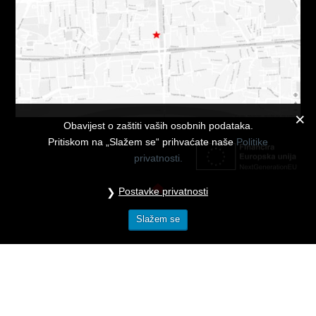
Obavijest o zaštiti vaših osobnih podataka.
Pritiskom na „Slažem se“ prihvaćate naše
Politike
privatnosti.
Postavke privatnosti
Slažem se
TRGOVINA
DARUJ POKLON BON
POLITIKE PRIVATNOSTI
POSTAVKE PRIVATNOSTI