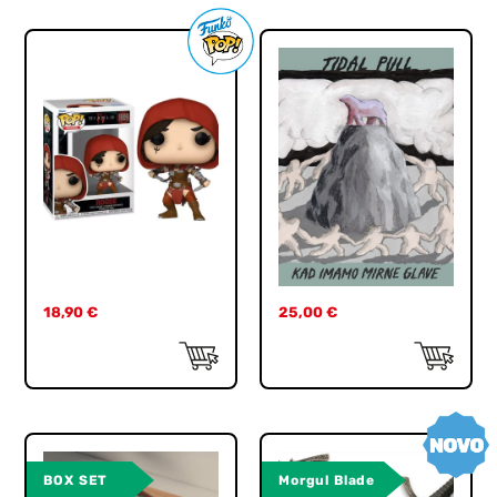
18,90
€
25,00
€
BOX SET
Morgul Blade