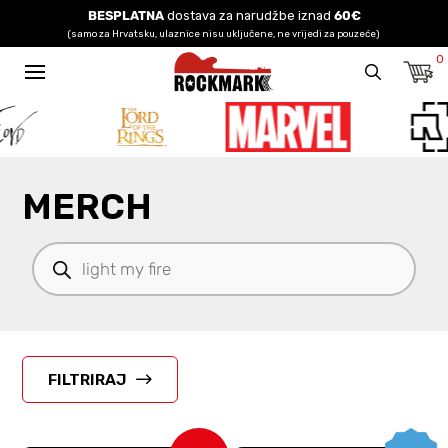
BESPLATNA
dostava za narudžbe iznad
60€
(samo za Hrvatsku, ulaznice nisu uključene, ne vrijedi za pouzeće)
0
MERCH
Products
search
FILTRIRAJ