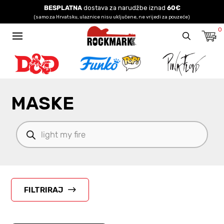
BESPLATNA
dostava za narudžbe iznad
60€
(samo za Hrvatsku, ulaznice nisu uključene, ne vrijedi za pouzeće)
0
MASKE
Products
search
FILTRIRAJ