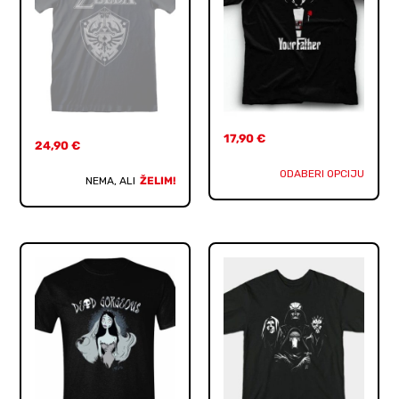
17,90
€
24,90
€
ODABERI OPCIJU
NEMA, ALI
ŽELIM!