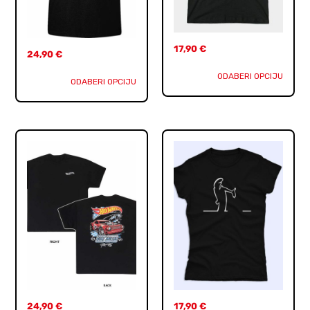
17,90
€
24,90
€
ODABERI OPCIJU
ODABERI OPCIJU
24,90
€
17,90
€