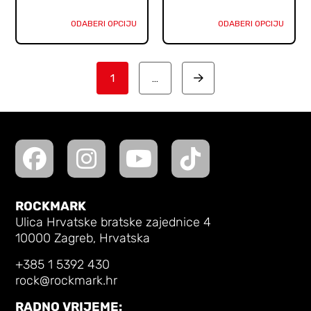
ODABERI OPCIJU
ODABERI OPCIJU
1
…
Next
ROCKMARK
Ulica Hrvatske bratske zajednice 4
10000 Zagreb, Hrvatska
+385 1 5392 430
rock@rockmark.hr
RADNO VRIJEME: