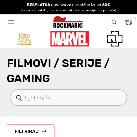
BESPLATNA
dostava za narudžbe iznad
60€
(samo za Hrvatsku, ulaznice nisu uključene, ne vrijedi za pouzeće)
0
FILMOVI / SERIJE /
GAMING
Products
search
FILTRIRAJ