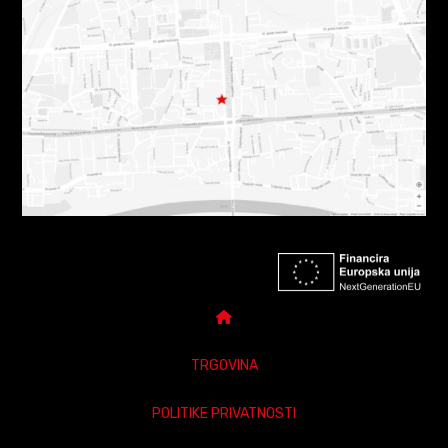
TRGOVINA
POLITIKE PRIVATNOSTI
DARUJ POKLON BON