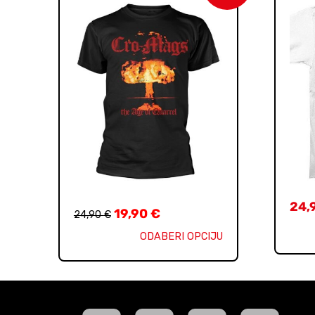
24,
19,90
€
24,90
€
ODABERI OPCIJU