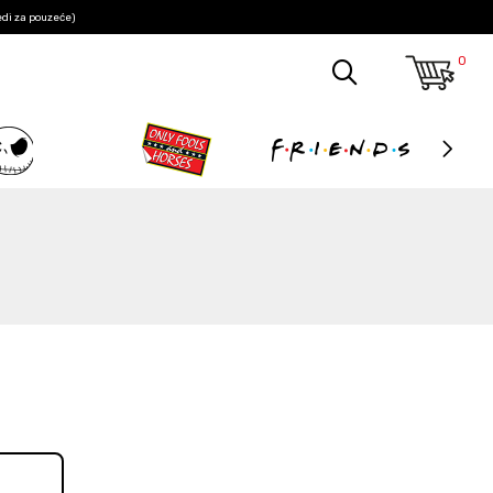
edi za pouzeće)
0