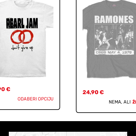
90
€
24,90
€
ODABERI OPCIJU
NEMA, ALI
Ž