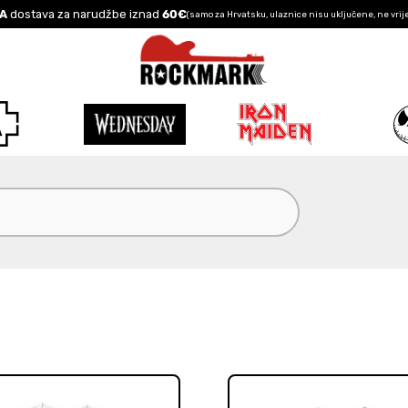
A
dostava za narudžbe iznad
60€
(samo za Hrvatsku, ulaznice nisu uključene, ne vrij