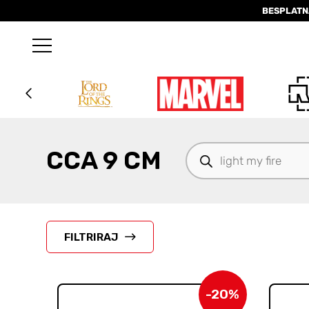
BESPLATN
Products
CCA 9 CM
search
FILTRIRAJ
-20%