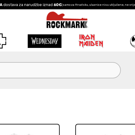
A
dostava za narudžbe iznad
60€
(samo za Hrvatsku, ulaznice nisu uključene, ne vrij