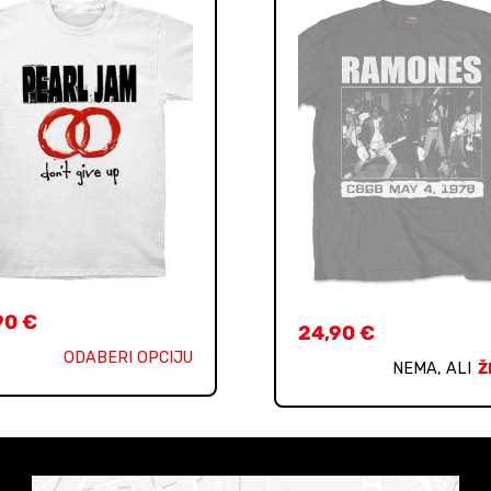
90
€
24,90
€
ODABERI OPCIJU
NEMA, ALI
Ž