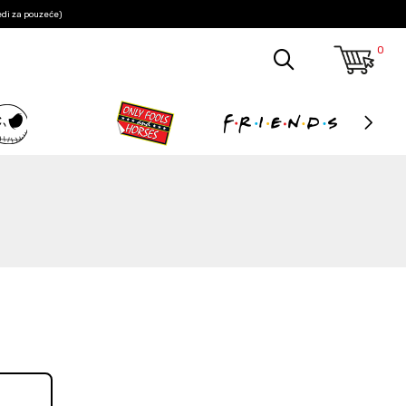
edi za pouzeće)
0