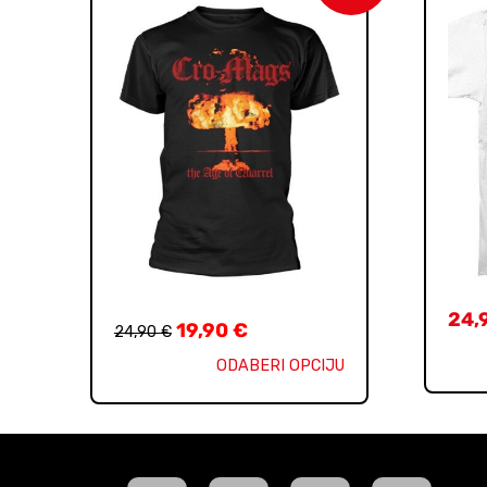
24,
19,90
€
24,90
€
ODABERI OPCIJU