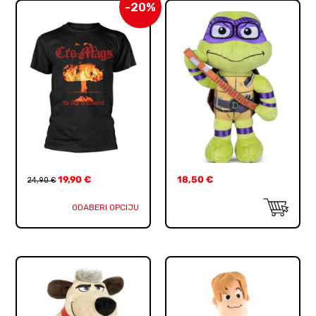
-20%
19,90
€
18,50
€
24,90
€
ODABERI OPCIJU