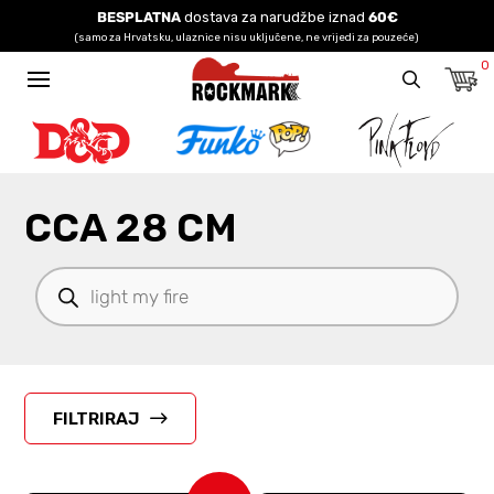
BESPLATNA
dostava za narudžbe iznad
60€
(samo za Hrvatsku, ulaznice nisu uključene, ne vrijedi za pouzeće)
0
CCA 28 CM
Products
search
FILTRIRAJ