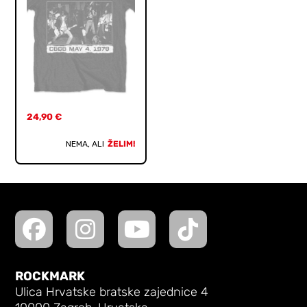
24,90
€
NEMA, ALI
ŽELIM!
ROCKMARK
Ulica Hrvatske bratske zajednice 4