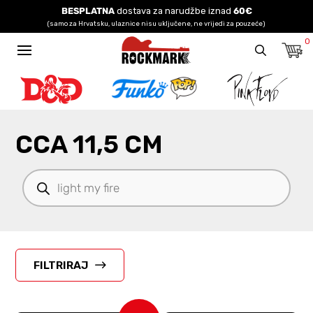
BESPLATNA
dostava za narudžbe iznad
60€
(samo za Hrvatsku, ulaznice nisu uključene, ne vrijedi za pouzeće)
0
CCA 11,5 CM
Products
search
FILTRIRAJ