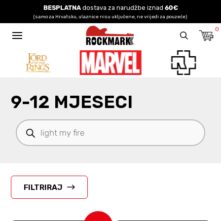
BESPLATNA
dostava za narudžbe iznad
60€
(samo za Hrvatsku, ulaznice nisu uključene, ne vrijedi za pouzeće)
0
9-12 MJESECI
Products
search
FILTRIRAJ