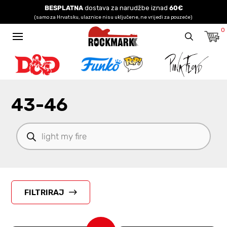
BESPLATNA
dostava za narudžbe iznad
60€
(samo za Hrvatsku, ulaznice nisu uključene, ne vrijedi za pouzeće)
0
43-46
Products
search
FILTRIRAJ