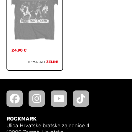
24,90
€
NEMA, ALI
ŽELIM!
ROCKMARK
Ulica Hrvatske bratske zajednice 4